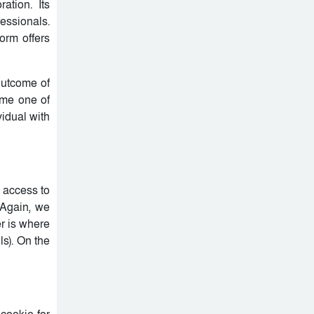
ation. Its
fessionals.
orm offers
outcome of
ame one of
vidual with
u access to
 Again, we
er is where
ls). On the