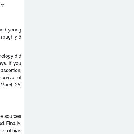
নিহত, মরদেহ দেশে আনতে
te.
সরকারের সহযোগিতা চায়
মালদ্বীপে বাংলাদেশের
পরিবার
স্বাধীনতা ও জাতীয় দিবস
উদযাপন, কূটনীতিকদের
 and young
শরণার্থী ও আশ্রয়প্রার্থী
সংবর্ধনা
 roughly 5
ব্যবস্থাপনায় মালয়েশিয়ার নতুন
পদক্ষেপ।
পুংগলী আমিনা মোস্তফা বালিকা
nology did
উচ্চ বিদ্যালয়ে বিদায়, নবীববরন
ys. If you
ও দোয়া অনুষ্ঠিত
 assertion,
survivor of
 March 25,
ble sources
d. Finally,
eat of bias