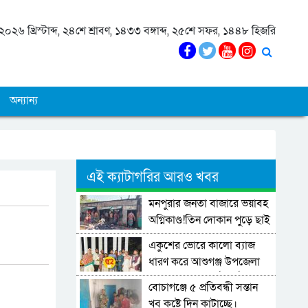
০২৬ খ্রিস্টাব্দ, ২৪শে শ্রাবণ, ১৪৩৩ বঙ্গাব্দ, ২৫শে সফর, ১৪৪৮ হিজরি
অন্যান্য
এই ক্যাটাগরির আরও খবর
মনপুরার জনতা বাজারে ভয়াবহ
অগ্নিকাণ্ড!তিন দোকান পুড়ে ছাই
একুশের ভোরে কালো ব্যাজ
ধারণ করে আশুগঞ্জ উপজেলা
এনসিপি-র পুষ্পার্ঘ্য অর্পণ ও
বোচাগঞ্জে ৫ প্রতিবন্ধী সন্তান
শ্রদ্ধা জ্ঞাপন।
খুব কষ্টে দিন কাটাচ্ছে।