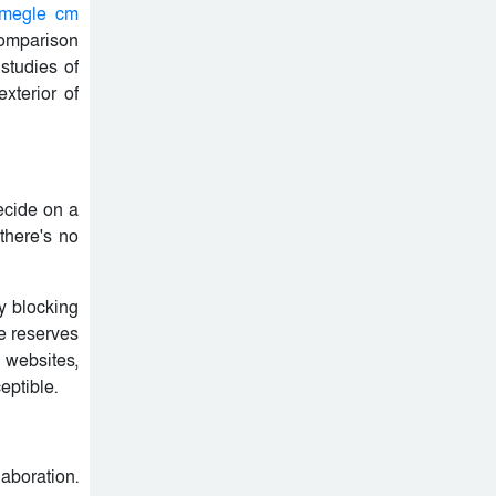
megle cm
comparison
studies of
xterior of
decide on a
there's no
y blocking
e reserves
a websites,
eptible.
aboration.