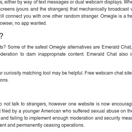
rs, either by way of text messages or dual webcam displays. Wh
reens (yours and the strangers) that mechanically broadcast 
ll connect you with one other random stranger. Omegle is a fr
browser, no app wanted.
?
ts? Some of the safest Omegle alternatives are Emerald Chat
eration to dam inappropriate content. Emerald Chat also i
r curiosity matching tool may be helpful. Free webcam chat sites
ions.
o not talk to strangers, however one website is now encouragi
 filed by a younger American who suffered sexual abuse on the
e and failing to implement enough moderation and security mea
ment and permanently ceasing operations.