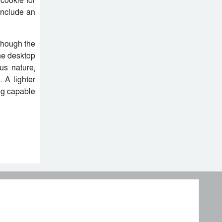
cookie for
 include an
though the
the desktop
us nature,
 A lighter
ng capable