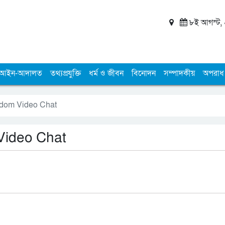
৮ই আগস্ট, ২
আইন-আদালত
তথ্যপ্রযুক্তি
ধর্ম ও জীবন
বিনোদন
সম্পাদকীয়
অপরাধ
ndom Video Chat
Video Chat