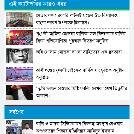
এই ক্যাটাগরির আরও খবর
সেতাবগঞ্জ সরকারি পাইলট মডেল উচ্চ বিদ্যালয়ে
বাংলা নববর্ষ উপলক্ষে চিত্রাঙ্কন।
পুংগলী আমিনা মোস্তফা বালিকা উচ্চ বিদ্যালয়ে বার্ষিক
ক্রিয়া প্রতিযোগিতা পুরষ্কার বিতরণ অনুষ্ঠিত।
কবি গোলাম মোস্তফা বাংলা সাহিত্যের এক ধ্রবতারা
কালীগঞ্জের ফুলদী চাইল্ডের বার্ষিক সাংস্কৃতিক অনুষ্টান
অনুষ্ঠিত
“তুমি ফাগুন হাওয়ার মিষ্টি ধ্বনি” লেখক: শেখ তিতুমীর
আকাশ।
দস্যুদল লেখক- গোলাম কিবরিয়া পিনু
সর্বশেষ
বালি ও মাদক সিন্ডিকেটের বিরুদ্ধে অবস্থান নেওয়ায়
আমার স্বাধীনতা, লেখক – আহসান হাবীব।
অপপ্রচারের শিকার ইঞ্জিনিয়ার আমিনুল ইসলাম