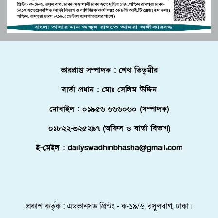
উচ্চশিক্ষা ও দক্ষতা উন্নয়ন বাংলাদেশ-মালয়েশিয়া
যদি সম্ভব হতো-মনীষা কর বাগচী
দ্বিপাক্ষিক সহযোগিতা জোরদারের অঙ্গীকার
পুলিশে কনস্টেবল পদে কোন জেলায় কতজন নিয়োগ।
বোচাগঞ্জে গণভোট বাস্তবায়নের দাবিতে লিফলেট
ভারপ্রাপ্ত সম্পাদক : শেখ তিতুমীর
বিতরণ করেন ১১ দলীয় ঐক্য।
বার্তা প্রধান : মোঃ সেলিম উদ্দিন
ফ্লোরিডায় বাংলাদেশি তরুণ নিহত, মরদেহ দেশে
আনতে সরকারের সহযোগিতা চায় পরিবার
মোবাইল : ০১৯৫৬-৬৬৬০৬০ (সম্পাদক)
মালদ্বীপে বাংলাদেশের স্বাধীনতা ও জাতীয় দিবস
০১৮২২-৩২৫২৯৭ (অফিস ও বার্তা বিভাগ)
উদযাপন, কূটনীতিকদের সংবর্ধনা
ই-মেইল : dailyswadhinbhasha@gmail.com
শরণার্থী ও আশ্রয়প্রার্থী ব্যবস্থাপনায় মালয়েশিয়ার নতুন
পদক্ষেপ।
পুংগলী আমিনা মোস্তফা বালিকা উচ্চ বিদ্যালয়ে বিদায়,
নবীববরন ও দোয়া অনুষ্ঠিত
প্রকাশ কর্তৃক : এডভানসড প্রিন্টং - ক-১৯/৬, রসুলবাগ, ঢাকা।