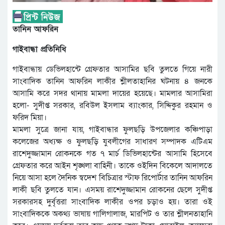
তানিন আফরিন
গাইবান্ধা প্রতিনিধি
গাইবান্ধায় ডেভিলহান্টে গ্রেফতার আসামির ছবি তুলতে গিয়ে নারী
সাংবাদিক তানিন আফরিন লাকীর শ্লীলতাহানির ঘটনায় ৪ জনকে
আসামি করে সদর থানায় মামলা দায়ের হয়েছে। মামলার আসামিরা
হলো- সুদীপ্ত সরকার, রবিউল ইসলাম ব্যাংকার, সিদ্দিকুর রহমান ও
ফরিদ মিয়া।
মামলা সুত্রে জানা যায়, গাইবান্ধার ফুলছড়ি উপজেলার কঞ্চিপাড়া
কলেজের অধ্যক্ষ ও ফুলছড়ি যুবলীগের সাধারণ সম্পাদক এটিএম
রাশেদুজ্জামান রোকনকে গত ৭ মার্চ ডিভিলহান্টের আসামি হিসেবে
গ্রেফতার করে আইন শৃঙ্খলা বাহিনী। তাকে ওইদিন বিকেলে আদালতে
নিয়ে আসা হলে দৈনিক স্বদেশ বিচিত্রার স্টাফ রিপোর্টার তানিন আফরিন
লাকী ছবি তুলতে যান। এসময় রাশেদুজ্জামান রোকনের ছেলে সুদীপ্ত
সরকারসহ দুর্বৃত্তরা সাংবাদিক লাকীর ওপর চড়াও হয়। তারা ওই
সাংবাদিককে অকথ্য ভাষায় গালিগালাজ, মারপিট ও তার শ্লীলনতাহানি