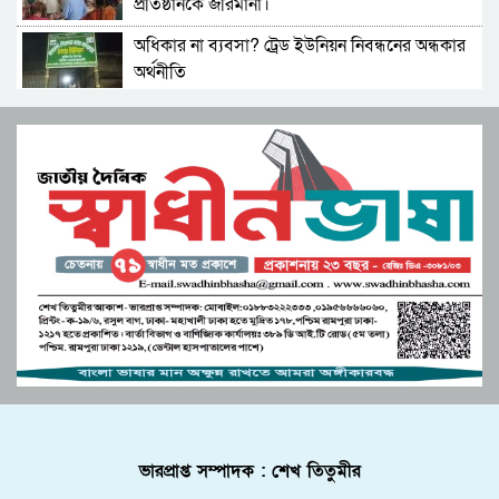
প্রতিষ্ঠানকে জরিমানা।
অধিকার না ব্যবসা? ট্রেড ইউনিয়ন নিবন্ধনের অন্ধকার
পীরগাছায় লাইনম্যান পেটানো: অভিযোগ আছে, মামলা
অর্থনীতি
নেই
সেতাবগঞ্জ সরকারি পাইলট মডেল উচ্চ বিদ্যালয়ে
বৈধ কাগজপত্র-হেলমেট ছাড়া মিলবে না জ্বালানি তেল
বাংলা নববর্ষ উপলক্ষে চিত্রাঙ্কন।
মনপুরার মেঘনায় মৎস্য অফিস কর্তৃক বিশেষ অভিযানে
টাংগাইলে ১৬হাজার লিটার তেল মজুত,ফিলিং
পাঙ্গাশ মাছের পোনা ধ্বংসকারী চাই আটক!আগুনে
স্টেশনকে জরিমানা।
পুড়িয়ে ধ্বংস
জুলাই সনদ বাস্তবায়ন নিয়ে প্রশ্ন: রংপুরে ১১ দলের
টাংগাইলে ১৬হাজার লিটার তেল মজুত,ফিলিং
বিক্ষোভ
স্টেশনকে জরিমানা।
উচ্চশিক্ষা ও দক্ষতা উন্নয়ন বাংলাদেশ-মালয়েশিয়া
মনপুরা থেকে মিয়ানমারে পণ্য পাঁচার কালে সমুদ্রগামী
দ্বিপাক্ষিক সহযোগিতা জোরদারের অঙ্গীকার
একটি বোট আটক করছে কোস্টগার্ড
পুলিশে কনস্টেবল পদে কোন জেলায় কতজন নিয়োগ।
বোচাগঞ্জে গণভোট বাস্তবায়নের দাবিতে লিফলেট
ভারপ্রাপ্ত সম্পাদক : শেখ তিতুমীর
বিতরণ করেন ১১ দলীয় ঐক্য।