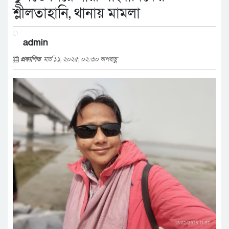
শ্লীলতাহানি, থানায় মামলা
admin
প্রকাশিত
মার্চ ১১, ২০২৫, ০২:৩০ অপরাহ্ণ