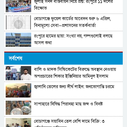
জুলাই সনদ বাস্তবায়ন নিয়ে প্রশ্ন: রংপুরে ১১ দলের
বিক্ষোভ
বোচাগঞ্জে ফুয়েল কার্ডের আবেদন শুরু ৬ এপ্রিল,
বিনামূল্যে সেবা—প্রশাসনের সতর্কবার্তা
রংপুরে হামের ছায়া: সংখ্যা নয়, গল্পগুলোই বলছে
আসল কথা
(বিশাল নিয়োগ ) সম্পূর্ণ সরকারি নীতিমালা মেনে
সর্বশেষ
সারাদেশে ৫৫০ জন্য মাঠ প্রশাসন নিয়োগ দিবে জাতীয়
স্বায়ত্বশাসিত বিনিয়োগকারী প্রতিষ্ঠান-
বালি ও মাদক সিন্ডিকেটের বিরুদ্ধে অবস্থান নেওয়ায়
প্রবাসীদের ভিসার মেয়াদ বাড়ানো নিয়ে নতুন বার্তা
NHR.DO.NGO-ক্ষুদ্র ঋণদান প্রকল্প: BEEC
অপপ্রচারের শিকার ইঞ্জিনিয়ার আমিনুল ইসলাম
পররাষ্ট্র প্রতিমন্ত্রীর
ডালিমের অভিযোগ
জ্বালানি তেলের জন্য দীর্ঘ লাইন: জনভোগান্তি চরমে
মহাকাশ থেকে তোলা পৃথিবীর ছবি পাঠালেন
আর্টেমিস-২-এর নভোচারীরা
সাপাহারে নিষিদ্ধ পিরানহা মাছ জব্দ ও বিনষ্ট
সাড়ে চার কোটির ছায়া: শ্বশুর সামনে, কাস্টমস্
জামাতার সংযোগ
বোচাগঞ্জে সয়াবিন তেল বেশি দামে বিক্রি: ৩
স্বাস্থ্যসেবা দোরগোড়ায় দাবি, বাস্তবতা ও অপেক্ষার