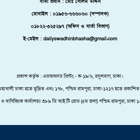
বার্তা প্রধান : মোঃ সেলিম উদ্দিন
মোবাইল : ০১৯৫৬-৬৬৬০৬০ (সম্পাদক)
০১৮২২-৩২৫২৯৭ (অফিস ও বার্তা বিভাগ)
ই-মেইল : dailyswadhinbhasha@gmail.com
প্রকাশ কর্তৃক : এডভানসড প্রিন্টং - ক-১৯/৬, রসুলবাগ, ঢাকা।
মহাখালী ঢাকা হতে মুদ্রিত এবং ১৭৮, পশ্চিম রামপুরা, ঢাকা-১২১৭ হতে প্রকাশিত
তা ও বাণিজ্যিক কার্যালয়ঃ ৩৮৯ ডি আই.টি রোড (৫ম তলা) পশ্চিম রামপুরা, ঢাকা ১