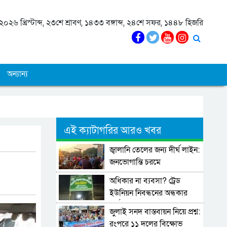
০২৬ খ্রিস্টাব্দ, ২৩শে শ্রাবণ, ১৪৩৩ বঙ্গাব্দ, ২৪শে সফর, ১৪৪৮ হিজরি
অন্যান্য
এই ক্যাটাগরির আরও খবর
জ্বালানি তেলের জন্য দীর্ঘ লাইন:
জনভোগান্তি চরমে
অধিকার না ব্যবসা? ট্রেড
ইউনিয়ন নিবন্ধনের অন্ধকার
অর্থনীতি
জুলাই সনদ বাস্তবায়ন নিয়ে প্রশ্ন:
রংপুরে ১১ দলের বিক্ষোভ