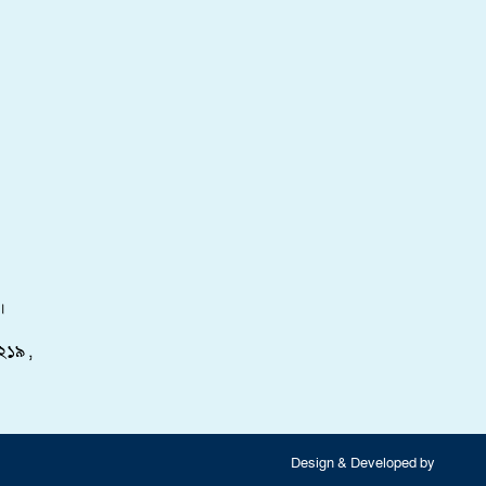
।
২১৯ ,
Design & Developed by