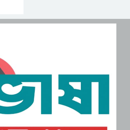
নিহত, মরদেহ দেশে আনতে
সরকারের সহযোগিতা চায়
মালদ্বীপে বাংলাদেশের
পরিবার
স্বাধীনতা ও জাতীয় দিবস
উদযাপন, কূটনীতিকদের
শরণার্থী ও আশ্রয়প্রার্থী
সংবর্ধনা
ব্যবস্থাপনায় মালয়েশিয়ার নতুন
পদক্ষেপ।
পুংগলী আমিনা মোস্তফা বালিকা
উচ্চ বিদ্যালয়ে বিদায়, নবীববরন
ও দোয়া অনুষ্ঠিত