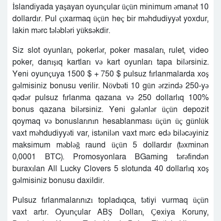
İslandiyada yaşayan oyunçular üçün minimum əmanət 10
dollardır. Pul çıxarmaq üçün heç bir məhdudiyyət yoxdur,
lakin mərc tələbləri yüksəkdir.
Siz slot oyunları, pokerlər, poker masaları, rulet, video
poker, danışıq kartları və kart oyunları tapa bilərsiniz.
Yeni oyunçuya 1500 $ + 750 $ pulsuz fırlanmalarda xoş
gəlmisiniz bonusu verilir. Növbəti 10 gün ərzində 250-yə
qədər pulsuz fırlanma qazana və 250 dollarlıq 100%
bonus qazana bilərsiniz. Yeni gələnlər üçün depozit
qoymaq və bonuslarının hesablanması üçün üç günlük
vaxt məhdudiyyəti var, istənilən vaxt mərc edə biləcəyiniz
maksimum məbləğ raund üçün 5 dollardır (təxminən
0,0001 BTC). Promosyonlara BGaming tərəfindən
buraxılan All Lucky Clovers 5 slotunda 40 dollarlıq xoş
gəlmisiniz bonusu daxildir.
Pulsuz fırlanmalarınızı topladıqca, tətiyi vurmaq üçün
vaxt artır. Oyunçular ABŞ Dolları, Çexiya Koruny,