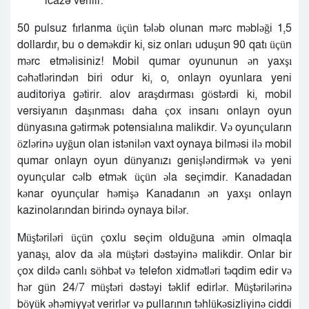
icazə verilir.
50 pulsuz fırlanma üçün tələb olunan mərc məbləği 1,5
dollardır, bu o deməkdir ki, siz onları uduşun 90 qatı üçün
mərc etməlisiniz! Mobil qumar oyununun ən yaxşı
cəhətlərindən biri odur ki, o, onlayn oyunlara yeni
auditoriya gətirir. alov araşdırması göstərdi ki, mobil
versiyanın daşınması daha çox insanı onlayn oyun
dünyasına gətirmək potensialına malikdir. Və oyunçuların
özlərinə uyğun olan istənilən vaxt oynaya bilməsi ilə mobil
qumar onlayn oyun dünyanızı genişləndirmək və yeni
oyunçular cəlb etmək üçün əla seçimdir. Kanadadan
kənar oyunçular həmişə Kanadanın ən yaxşı onlayn
kazinolarından birində oynaya bilər.
Müştəriləri üçün çoxlu seçim olduğuna əmin olmaqla
yanaşı, alov da əla müştəri dəstəyinə malikdir. Onlar bir
çox dildə canlı söhbət və telefon xidmətləri təqdim edir və
hər gün 24/7 müştəri dəstəyi təklif edirlər. Müştərilərinə
böyük əhəmiyyət verirlər və pullarının təhlükəsizliyinə ciddi