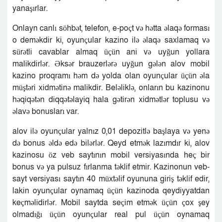
yanaşırlar.
Onlayn canlı söhbət, telefon, e-poçt və hətta əlaqə forması
o deməkdir ki, oyunçular kazino ilə əlaqə saxlamaq və
sürətli cavablar almaq üçün ani və uyğun yollara
malikdirlər. Əksər brauzerlərə uyğun gələn alov mobil
kazino proqramı həm də yolda olan oyunçular üçün əla
müştəri xidmətinə malikdir. Beləliklə, onların bu kazinonu
həqiqətən diqqətəlayiq hala gətirən xidmətlər toplusu və
əlavə bonusları var.
alov ilə oyunçular yalnız 0,01 depozitlə başlaya və yenə
də bonus əldə edə bilərlər. Qeyd etmək lazımdır ki, alov
kazinosu öz veb saytının mobil versiyasında heç bir
bonus və ya pulsuz fırlanma təklif etmir. Kazinonun veb-
sayt versiyası saytın 40 müxtəlif oyununa giriş təklif edir,
lakin oyunçular oynamaq üçün kazinoda qeydiyyatdan
keçməlidirlər. Mobil saytda seçim etmək üçün çox şey
olmadığı üçün oyunçular real pul üçün oynamaq