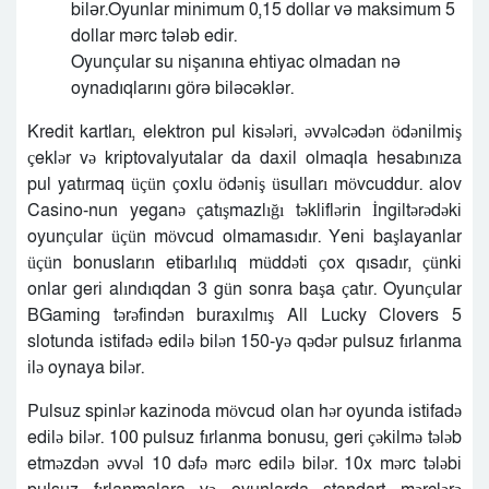
bilər.Oyunlar minimum 0,15 dollar və maksimum 5
dollar mərc tələb edir.
Oyunçular su nişanına ehtiyac olmadan nə
oynadıqlarını görə biləcəklər.
Kredit kartları, elektron pul kisələri, əvvəlcədən ödənilmiş
çeklər və kriptovalyutalar da daxil olmaqla hesabınıza
pul yatırmaq üçün çoxlu ödəniş üsulları mövcuddur. alov
Casino-nun yeganə çatışmazlığı təkliflərin İngiltərədəki
oyunçular üçün mövcud olmamasıdır. Yeni başlayanlar
üçün bonusların etibarlılıq müddəti çox qısadır, çünki
onlar geri alındıqdan 3 gün sonra başa çatır. Oyunçular
BGaming tərəfindən buraxılmış All Lucky Clovers 5
slotunda istifadə edilə bilən 150-yə qədər pulsuz fırlanma
ilə oynaya bilər.
Pulsuz spinlər kazinoda mövcud olan hər oyunda istifadə
edilə bilər. 100 pulsuz fırlanma bonusu, geri çəkilmə tələb
etməzdən əvvəl 10 dəfə mərc edilə bilər. 10x mərc tələbi