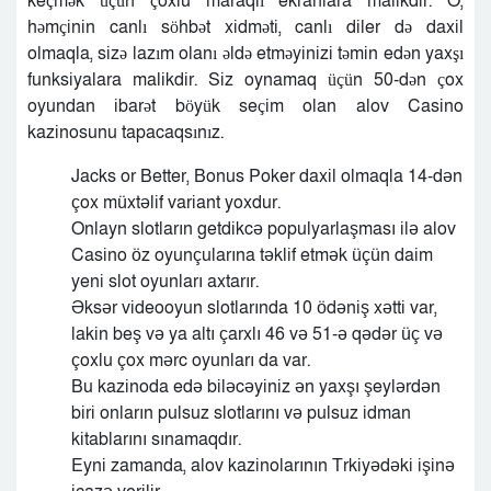
keçmək üçün çoxlu maraqlı ekranlara malikdir. O,
həmçinin canlı söhbət xidməti, canlı diler də daxil
olmaqla, sizə lazım olanı əldə etməyinizi təmin edən yaxşı
funksiyalara malikdir. Siz oynamaq üçün 50-dən çox
oyundan ibarət böyük seçim olan alov Casino
kazinosunu tapacaqsınız.
Jacks or Better, Bonus Poker daxil olmaqla 14-dən
çox müxtəlif variant yoxdur.
Onlayn slotların getdikcə populyarlaşması ilə alov
Casino öz oyunçularına təklif etmək üçün daim
yeni slot oyunları axtarır.
Əksər videooyun slotlarında 10 ödəniş xətti var,
lakin beş və ya altı çarxlı 46 və 51-ə qədər üç və
çoxlu çox mərc oyunları da var.
Bu kazinoda edə biləcəyiniz ən yaxşı şeylərdən
biri onların pulsuz slotlarını və pulsuz idman
kitablarını sınamaqdır.
Eyni zamanda, alov kazinolarının Trkiyədəki işinə