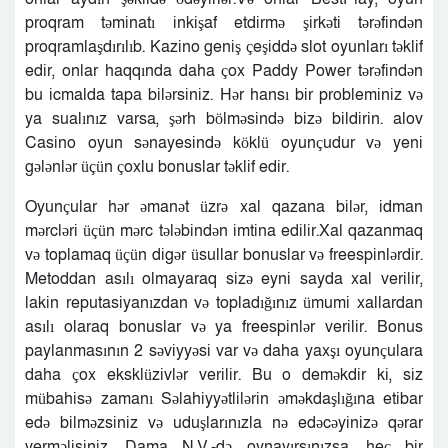
proqram təminatı inkişaf etdirmə şirkəti tərəfindən
proqramlaşdırılıb. Kazino geniş çeşiddə slot oyunları təklif
edir, onlar haqqında daha çox Paddy Power tərəfindən
bu icmalda tapa bilərsiniz. Hər hansı bir probleminiz və
ya sualınız varsa, şərh bölməsində bizə bildirin. alov
Casino oyun sənayesində köklü oyunçudur və yeni
gələnlər üçün çoxlu bonuslar təklif edir.
Oyunçular hər əmanət üzrə xal qazana bilər, idman
mərcləri üçün mərc tələbindən imtina edilir.Xal qazanmaq
və toplamaq üçün digər üsullar bonuslar və freespinlərdir.
Metoddan asılı olmayaraq sizə eyni sayda xal verilir,
lakin reputasiyanızdan və topladığınız ümumi xallardan
asılı olaraq bonuslar və ya freespinlər verilir. Bonus
paylanmasının 2 səviyyəsi var və daha yaxşı oyunçulara
daha çox eksklüzivlər verilir. Bu o deməkdir ki, siz
mübahisə zamanı Səlahiyyətlilərin əməkdaşlığına etibar
edə bilməzsiniz və uduşlarınızla nə edəcəyinizə qərar
verməlisiniz. Dama N.V.-də oynayırsınızsa, heç bir