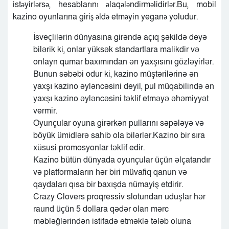
istəyirlərsə, hesablarını əlaqələndirməlidirlər.Bu, mobil
kazino oyunlarına giriş əldə etməyin yeganə yoludur.
İsveçlilərin dünyasına girəndə açıq şəkildə deyə
bilərik ki, onlar yüksək standartlara malikdir və
onlayn qumar baxımından ən yaxşısını gözləyirlər.
Bunun səbəbi odur ki, kazino müştərilərinə ən
yaxşı kazino əyləncəsini deyil, pul müqabilində ən
yaxşı kazino əyləncəsini təklif etməyə əhəmiyyət
vermir.
Oyunçular oyuna girərkən pullarını səpələyə və
böyük ümidlərə sahib ola bilərlər.Kazino bir sıra
xüsusi promosyonlar təklif edir.
Kazino bütün dünyada oyunçular üçün əlçatandır
və platformaların hər biri müvafiq qanun və
qaydaları qısa bir baxışda nümayiş etdirir.
Crazy Clovers proqressiv slotundan uduşlar hər
raund üçün 5 dollara qədər olan mərc
məbləğlərindən istifadə etməklə tələb oluna