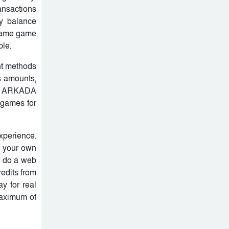
ransactions
ey balance
 same game
ble.
nt methods
us amounts,
ake ARKADA
 games for
experience.
of your own
n do a web
redits from
y for real
maximum of