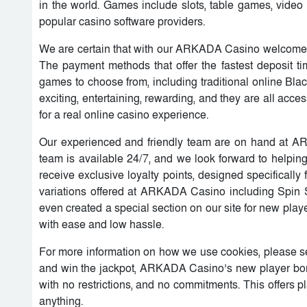
in the world. Games include slots, table games, video 
popular casino software providers.
We are certain that with our ARKADA Casino welcome bo
The payment methods that offer the fastest deposit ti
games to choose from, including traditional online Bl
exciting, entertaining, rewarding, and they are all acc
for a real online casino experience.
Our experienced and friendly team are on hand at A
team is available 24/7, and we look forward to helpin
receive exclusive loyalty points, designed specificall
variations offered at ARKADA Casino including Spin S
even created a special section on our site for new play
with ease and low hassle.
For more information on how we use cookies, please see
and win the jackpot, ARKADA Casino’s new player bonu
with no restrictions, and no commitments. This offers pl
anything.