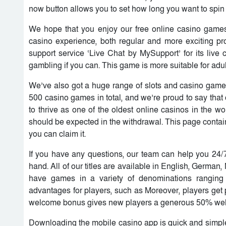
now button allows you to set how long you want to spin 
We hope that you enjoy our free online casino games
casino experience, both regular and more exciting p
support service ‘Live Chat by MySupport’ for its live c
gambling if you can. This game is more suitable for adu
We’ve also got a huge range of slots and casino game
500 casino games in total, and we’re proud to say tha
to thrive as one of the oldest online casinos in the wor
should be expected in the withdrawal. This page contain
you can claim it.
If you have any questions, our team can help you 24/7
hand. All of our titles are available in English, Germ
have games in a variety of denominations rangin
advantages for players, such as Moreover, players get
welcome bonus gives new players a generous 50% welc
Downloading the mobile casino app is quick and simple,