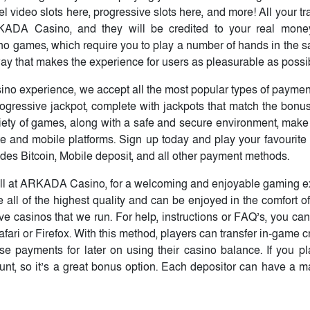
reel video slots here, progressive slots here, and more! All your t
ARKADA Casino, and they will be credited to your real mon
sino games, which require you to play a number of hands in the
 way that makes the experience for users as pleasurable as possi
ino experience, we accept all the most popular types of payme
 progressive jackpot, complete with jackpots that match the bon
iety of games, along with a safe and secure environment, m
te and mobile platforms. Sign up today and play your favourite
udes Bitcoin, Mobile deposit, and all other payment methods.
 it all at ARKADA Casino, for a welcoming and enjoyable gaming 
e all of the highest quality and can be enjoyed in the comfort 
ive casinos that we run. For help, instructions or FAQ’s, you ca
ari or Firefox. With this method, players can transfer in-game c
e payments for later on using their casino balance. If you pla
nt, so it’s a great bonus option. Each depositor can have a 