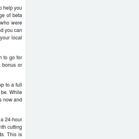
to help you
ge of beta
s who were
nd you can
your local
 to go for
a bonus or
 to a full
 be. While
 us now and
 a 24-hour
th cutting
s. This is