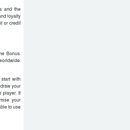
নিহত, মরদেহ দেশে আনতে
rs and the
সরকারের সহযোগিতা চায়
মালদ্বীপে বাংলাদেশের
nd loyalty
পরিবার
স্বাধীনতা ও জাতীয় দিবস
 or credit
উদযাপন, কূটনীতিকদের
শরণার্থী ও আশ্রয়প্রার্থী
সংবর্ধনা
ব্যবস্থাপনায় মালয়েশিয়ার নতুন
পদক্ষেপ।
পুংগলী আমিনা মোস্তফা বালিকা
ome Bonus.
উচ্চ বিদ্যালয়ে বিদায়, নবীববরন
worldwide.
ও দোয়া অনুষ্ঠিত
 start with
thdraw your
player. It
imise your
able to use