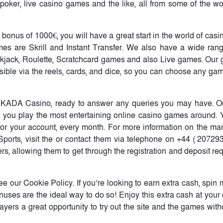
poker, live casino games and the like, all from some of the wo
nus of 1000€, you will have a great start in the world of casi
mes are Skrill and Instant Transfer. We also have a wide rang
ackjack, Roulette, Scratchcard games and also Live games. Our
essible via the reels, cards, and dice, so you can choose any ga
RKADA Casino, ready to answer any queries you may have. O
g you play the most entertaining online casino games around. Y
y for your account, every month. For more information on the m
ports, visit the or contact them via telephone on +44 ( 2072
ers, allowing them to get through the registration and deposit r
 our Cookie Policy. If you’re looking to earn extra cash, spin m
ses are the ideal way to do so! Enjoy this extra cash at your
ayers a great opportunity to try out the site and the games with