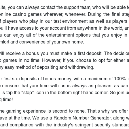
 site, you can always contact the support team, who will be able 
y online casino games wherever, whenever. During the final sta
 players who play in our test environment as well as player
ou’ll have access to your account from anywhere in the world, a
an enjoy all of the entertainment options that you enjoy in 
comfort and convenience of your own home.
ll receive a bonus you must make a first deposit. The decision
o games in no time. However, if you choose to opt for either 
ery easy method of depositing and withdrawing.
 first six deposits of bonus money, with a maximum of 100% up
to ensure that your time with us is always as pleasant as can
o is tap the “stop” icon in the bottom right-hand corner. So join
g time!
 the gaming experience is second to none. That’s why we offer
have at the time. We use a Random Number Generator, along wi
and compliance with the industry’s stringent security standard