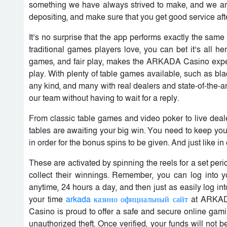
something we have always strived to make, and we are 
depositing, and make sure that you get good service af
It’s no surprise that the app performs exactly the sam
traditional games players love, you can bet it’s all 
games, and fair play, makes the ARKADA Casino experi
play. With plenty of table games available, such as b
any kind, and many with real dealers and state-of-the-art
our team without having to wait for a reply.
From classic table games and video poker to live deal
tables are awaiting your big win. You need to keep you
in order for the bonus spins to be given. And just like i
These are activated by spinning the reels for a set peri
collect their winnings. Remember, you can log into y
anytime, 24 hours a day, and then just as easily log i
your time
arkada казино официальный сайт
at ARKAD
Casino is proud to offer a safe and secure online gam
unauthorized theft. Once verified, your funds will no