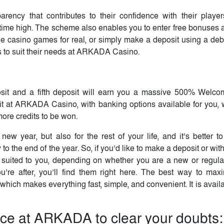
rency that contributes to their confidence with their playe
l-time high. The scheme also enables you to enter free bonuses a
casino games for real, or simply make a deposit using a debit
es to suit their needs at ARKADA Casino.
osit and a fifth deposit will earn you a massive 500% Welc
 it at ARKADA Casino, with banking options available for you, 
more credits to be won.
new year, but also for the rest of your life, and it’s better to
o the end of the year. So, if you’d like to make a deposit or wi
suited to you, depending on whether you are a new or regular 
’re after, you’ll find them right here. The best way to max
 which makes everything fast, simple, and convenient. It is avail
ice at ARKADA to clear your doubts: