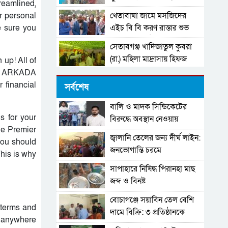
reamlined,
খেতাবাঘা জামে মসজিদের
r personal
এইচ বি বি করণ রাস্তার শুভ
e sure you
উদ্ভোধন অনুষ্ঠিত।
সেতাবগঞ্জ খাদিজাতুল কুবরা
(রা.) মহিলা মাদ্রাসায় হিফজ
 up! All of
সম্পন্ন ছাত্রীদের সনদ প্রদান।
 at ARKADA
দারুল উলুম মুঈনুল ইসলাম
 financial
সর্বশেষ
হামিউচ্ছুন্নাহ মাদরাসার
তিনতলার ভবনের নির্মাণ
বালি ও মাদক সিন্ডিকেটের
পাবনা–৩ আসনের নাগরিকদের
কাজের উদ্বোধন।
s for your
বিরুদ্ধে অবস্থান নেওয়ায়
উদ্দেশ্যে খোলা বার্তা
the Premier
অপপ্রচারের শিকার ইঞ্জিনিয়ার
জ্বালানি তেলের জন্য দীর্ঘ লাইন:
মনপুরায় বসত ঘড় চুরি! স্বর্নের
You should
আমিনুল ইসলাম ডালিমের
জনভোগান্তি চরমে
জিনিস ও নগদ টাকা নিয়ে যায়
This is why
অভিযোগ
চোরচক্র
সাপাহারে নিষিদ্ধ পিরানহা মাছ
সহকারী শিক্ষক মোছা:সাজেদা
জব্দ ও বিনষ্ট
খাতুন এর অবসর জনিত বিদায়
সংবর্ধনা
বোচাগঞ্জে সয়াবিন তেল বেশি
পাবনা-৩ আসনে গণফোরামের
 terms and
দামে বিক্রি: ৩ প্রতিষ্ঠানকে
প্রার্থী সরদার আশা পারভেজের
e anywhere
জরিমানা।
ভরসা তরুণ ও নারীদের