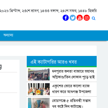
০২৬ খ্রিস্টাব্দ, ২৩শে শ্রাবণ, ১৪৩৩ বঙ্গাব্দ, ২৪শে সফর, ১৪৪৮ হিজরি
অন্যান্য
এই ক্যাটাগরির আরও খবর
g
মনপুরার জনতা বাজারে ভয়াবহ
অগ্নিকাণ্ড!তিন দোকান পুড়ে ছাই
একুশের ভোরে কালো ব্যাজ
ধারণ করে আশুগঞ্জ উপজেলা
এনসিপি-র পুষ্পার্ঘ্য অর্পণ ও
বোচাগঞ্জে ৫ প্রতিবন্ধী সন্তান
শ্রদ্ধা জ্ঞাপন।
খুব কষ্টে দিন কাটাচ্ছে।