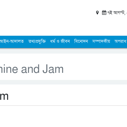
৭ই আগস্ট, ২
আইন-আদালত
তথ্যপ্রযুক্তি
ধর্ম ও জীবন
বিনোদন
সম্পাদকীয়
অপরাধ
hine and Jam
am