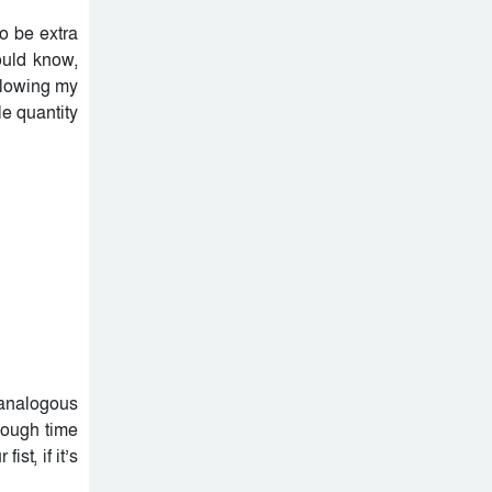
to be extra
hould know,
llowing my
le quantity
n analogous
tough time
st, if it’s