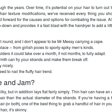
gh the years. Over time, it’s potential on your hair to turn out 
th hair texture modifications, we’ve received every thing you s
ad forward for the causes and options for combating the issue. A
e-down and provides it a fast blast with the hairdryer to add a litt
all round, and I don’t appear to be Mr Messy carrying a cape.
lace — from girlish pixies to sporty-spiky men’s kinds.
ders it could take over a month, if not months, to fully adapt.
armth can fry your strands and make them break off.
y nicely.
 to nail the fluffy hair trend.
e and Jam?
lky, but in addition lays flat fairly simply. Thin hair can have a
air than the actual diameter of the strands. If you’re having a 
or both), one of the best thing to grab a handful of hair in your fi
air, it’s skinny.