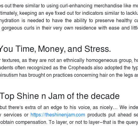
es out there similar to using curl-enhancing merchandise like m
imately, keeping an eye fixed out for indicators similar to lackl
ydration is needed to have the ability to preserve healthy cu
gorgeous curls in their very own residence with ease and little
ou Time, Money, and Stress.
r textures, as they are not an ethnically homogeneous group, 
tudents often recognized as the Cropheads also adopted the typ
hirsutism has brought on practices concerning hair on the legs a
 Top Shine n Jam of the decade
 but there’s extra of an edge to his voice, as nicely… We ind
ny services or
https://theshinenjam.com
products put ahead s
d obtain compensation. To layer, or not to layer—that is the query