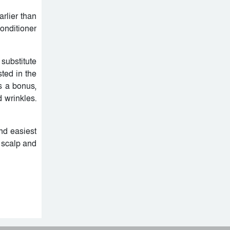
rlier than
conditioner
substitute
ted in the
s a bonus,
 wrinkles.
nd easiest
r scalp and