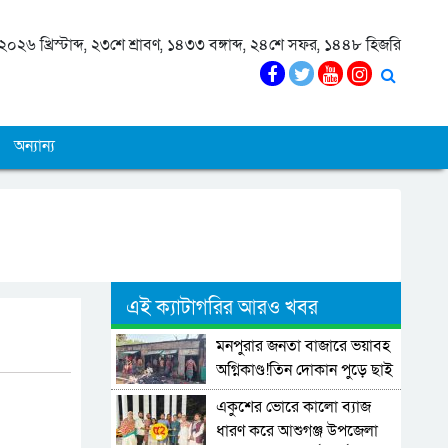
০২৬ খ্রিস্টাব্দ, ২৩শে শ্রাবণ, ১৪৩৩ বঙ্গাব্দ, ২৪শে সফর, ১৪৪৮ হিজরি
অন্যান্য
এই ক্যাটাগরির আরও খবর
মনপুরার জনতা বাজারে ভয়াবহ
অগ্নিকাণ্ড!তিন দোকান পুড়ে ছাই
একুশের ভোরে কালো ব্যাজ
ধারণ করে আশুগঞ্জ উপজেলা