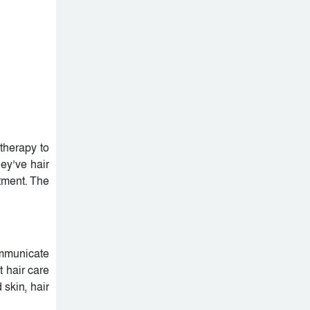
১১ দলীয় ঐক্য।
ফ্লোরিডায় বাংলাদেশি তরুণ
নিহত, মরদেহ দেশে আনতে
সরকারের সহযোগিতা চায়
মালদ্বীপে বাংলাদেশের
পরিবার
স্বাধীনতা ও জাতীয় দিবস
উদযাপন, কূটনীতিকদের
শরণার্থী ও আশ্রয়প্রার্থী
সংবর্ধনা
ব্যবস্থাপনায় মালয়েশিয়ার নতুন
পদক্ষেপ।
 therapy to
পুংগলী আমিনা মোস্তফা বালিকা
ey’ve hair
উচ্চ বিদ্যালয়ে বিদায়, নবীববরন
atment. The
ও দোয়া অনুষ্ঠিত
ommunicate
 hair care
 skin, hair