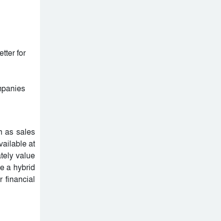
tter for
mpanies
h as sales
vailable at
tely value
se a hybrid
 financial