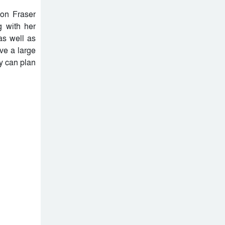
mon Fraser
g with her
as well as
ve a large
y can plan