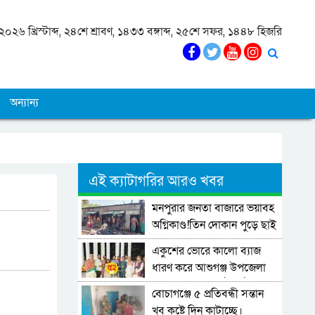
০২৬ খ্রিস্টাব্দ, ২৪শে শ্রাবণ, ১৪৩৩ বঙ্গাব্দ, ২৫শে সফর, ১৪৪৮ হিজরি
অন্যান্য
এই ক্যাটাগরির আরও খবর
মনপুরার জনতা বাজারে ভয়াবহ
অগ্নিকাণ্ড!তিন দোকান পুড়ে ছাই
একুশের ভোরে কালো ব্যাজ
ধারণ করে আশুগঞ্জ উপজেলা
এনসিপি-র পুষ্পার্ঘ্য অর্পণ ও
বোচাগঞ্জে ৫ প্রতিবন্ধী সন্তান
শ্রদ্ধা জ্ঞাপন।
খুব কষ্টে দিন কাটাচ্ছে।