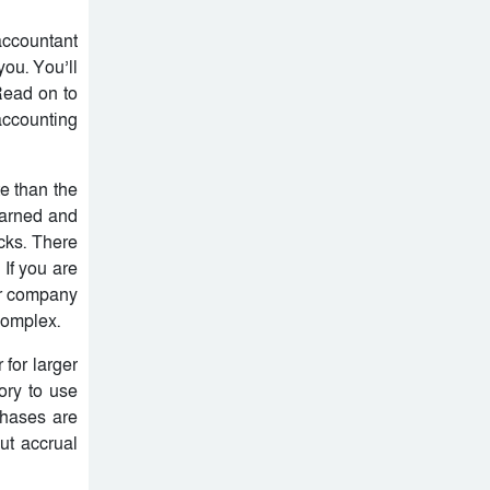
নিহত, মরদেহ দেশে আনতে
সরকারের সহযোগিতা চায়
accountant
মালদ্বীপে বাংলাদেশের
পরিবার
you. You’ll
স্বাধীনতা ও জাতীয় দিবস
Read on to
উদযাপন, কূটনীতিকদের
শরণার্থী ও আশ্রয়প্রার্থী
accounting
সংবর্ধনা
ব্যবস্থাপনায় মালয়েশিয়ার নতুন
পদক্ষেপ।
পুংগলী আমিনা মোস্তফা বালিকা
e than the
উচ্চ বিদ্যালয়ে বিদায়, নবীববরন
earned and
ও দোয়া অনুষ্ঠিত
cks. There
If you are
ur company
complex.
 for larger
ory to use
chases are
ut accrual