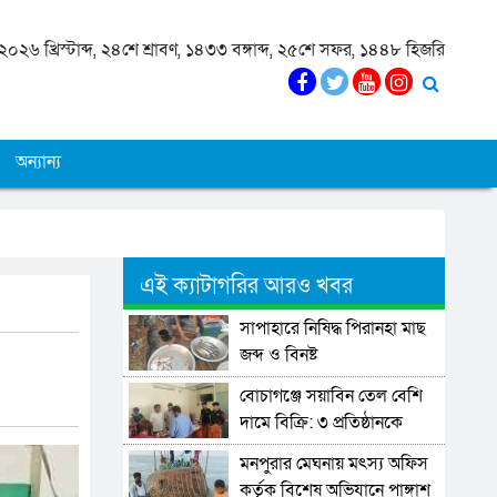
০২৬ খ্রিস্টাব্দ, ২৪শে শ্রাবণ, ১৪৩৩ বঙ্গাব্দ, ২৫শে সফর, ১৪৪৮ হিজরি
অন্যান্য
এই ক্যাটাগরির আরও খবর
সাপাহারে নিষিদ্ধ পিরানহা মাছ
জব্দ ও বিনষ্ট
বোচাগঞ্জে সয়াবিন তেল বেশি
দামে বিক্রি: ৩ প্রতিষ্ঠানকে
জরিমানা।
মনপুরার মেঘনায় মৎস্য অফিস
কর্তৃক বিশেষ অভিযানে পাঙ্গাশ