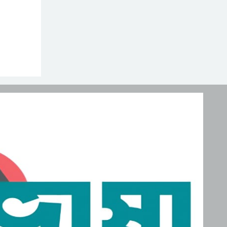
নিহত, মরদেহ দেশে আনতে
সরকারের সহযোগিতা চায়
মালদ্বীপে বাংলাদেশের
পরিবার
স্বাধীনতা ও জাতীয় দিবস
উদযাপন, কূটনীতিকদের
শরণার্থী ও আশ্রয়প্রার্থী
সংবর্ধনা
ব্যবস্থাপনায় মালয়েশিয়ার নতুন
পদক্ষেপ।
পুংগলী আমিনা মোস্তফা বালিকা
উচ্চ বিদ্যালয়ে বিদায়, নবীববরন
ও দোয়া অনুষ্ঠিত