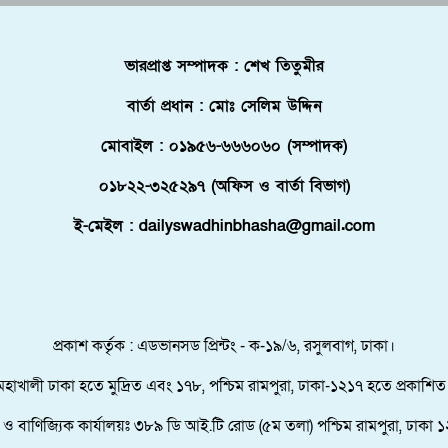
ভারপ্রাপ্ত সম্পাদক : শেখ তিতুমীর
বার্তা প্রধান : মোঃ সেলিম উদ্দিন
মোবাইল : ০১৯৫৬-৬৬৬০৬০ (সম্পাদক)
০১৮২২-৩২৫২৯৭ (অফিস ও বার্তা বিভাগ)
ই-মেইল : dailyswadhinbhasha@gmail.com
প্রকাশ কর্তৃক : এডভানসড প্রিন্টং - ক-১৯/৬, রসুলবাগ, ঢাকা।
মহাখালী ঢাকা হতে মুদ্রিত এবং ১৭৮, পশ্চিম রামপুরা, ঢাকা-১২১৭ হতে প্রকাশিত
তা ও বাণিজ্যিক কার্যালয়ঃ ৩৮৯ ডি আই.টি রোড (৫ম তলা) পশ্চিম রামপুরা, ঢাকা ১