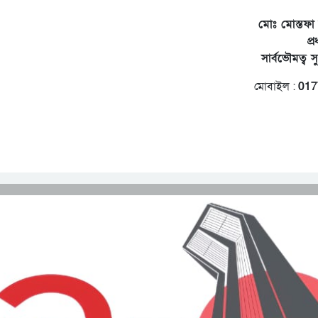
মোঃ মোস্তফ
প্
সার্বভৌমত্ব স
মোবাইল :
017