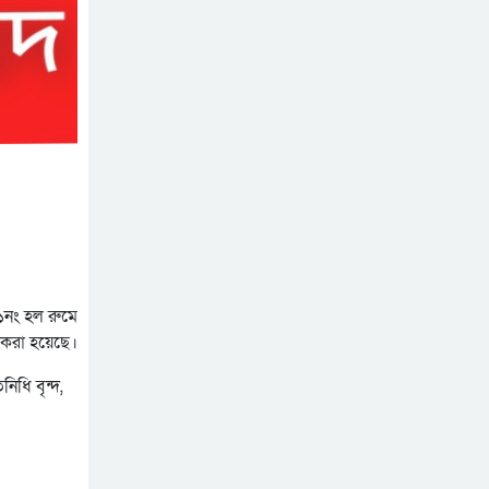
নিহত, মরদেহ দেশে আনতে
সরকারের সহযোগিতা চায়
মালদ্বীপে বাংলাদেশের
পরিবার
স্বাধীনতা ও জাতীয় দিবস
উদযাপন, কূটনীতিকদের
শরণার্থী ও আশ্রয়প্রার্থী
সংবর্ধনা
ব্যবস্থাপনায় মালয়েশিয়ার নতুন
পদক্ষেপ।
পুংগলী আমিনা মোস্তফা বালিকা
উচ্চ বিদ্যালয়ে বিদায়, নবীববরন
ও দোয়া অনুষ্ঠিত
১নং হল রুমে
 করা হয়েছে।
িধি বৃন্দ,