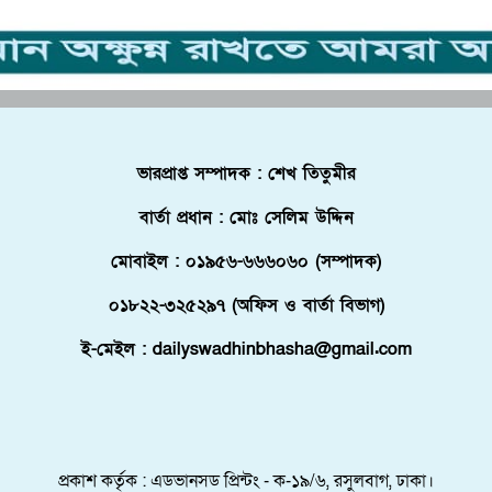
ভারপ্রাপ্ত সম্পাদক : শেখ তিতুমীর
বার্তা প্রধান : মোঃ সেলিম উদ্দিন
মোবাইল : ০১৯৫৬-৬৬৬০৬০ (সম্পাদক)
০১৮২২-৩২৫২৯৭ (অফিস ও বার্তা বিভাগ)
ই-মেইল : dailyswadhinbhasha@gmail.com
প্রকাশ কর্তৃক : এডভানসড প্রিন্টং - ক-১৯/৬, রসুলবাগ, ঢাকা।