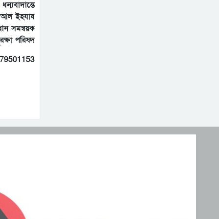
ধন্যবাদান্তে
া আল ইহযায
রধান সমন্বয়ক
ুরক্ষা পরিষদ
79501153