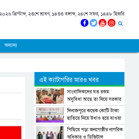
০২৬ খ্রিস্টাব্দ, ২৩শে শ্রাবণ, ১৪৩৩ বঙ্গাব্দ, ২৪শে সফর, ১৪৪৮ হিজরি
অন্যান্য
এই ক্যাটাগরির আরও খবর
সাংবাদিকদের যত রকম
অসুবিধা আছে তা নিয়ে সরকার
কাজ করছে: প্রতিমন্ত্রী মিল্লাত
দিনাজপুরে কয়েক কোটি টাকা
হাতিয়ে নিয়ে উধাও হয়ে যাওয়া
এক প্রতারক চক্রের বিরুদ্ধে
পিছিয়ে পড়া জনগোষ্ঠীর নাগরিক
সংবাদ সম্মেলন
অধিকার ও ডিজিটাল