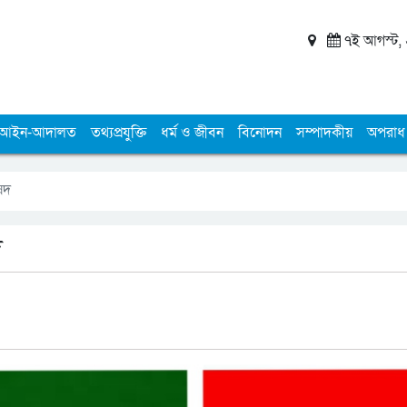
৭ই আগস্ট, ২
আইন-আদালত
তথ্যপ্রযুক্তি
ধর্ম ও জীবন
বিনোদন
সম্পাদকীয়
অপরাধ
িষদ
দ