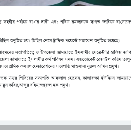
ল্য সহনীয় পর্যায়ে রাখার দাবী এবং পবিত্র রমজানকে স্বাগত জানিয়ে বাংলাদ
িল অনুষ্ঠিত হয়। মিছিল শেষে ট্রাফিক পয়েন্টে সমাবেশ অনুষ্ঠিত হয়েছে।
আহমদের সভাপতিত্বে ও উপজেলা জামায়াতে ইসলামীর সেক্রেটারি হাফিজ জাক
মগঞ্জ জেলা জামায়াতে ইসলামীর কর্ম পরিষদ সদস্য এডভোকেট রেজাউল করিম তালু
সভা শ্রমিক কল্যাণ ফেডারেশনের সভাপতি মাওলানা নুরুল আমিন প্রমুখ।
াতক উত্তর শিবিরের সভাপতি আফজাল হোসেন, কালারুকা ইউনিয়ন জামায়া
ুন কবির,আব্দুর রহিম,জহুরুল হক প্রমুখ।