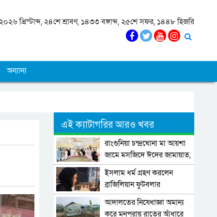
০২৬ খ্রিস্টাব্দ, ২৪শে শ্রাবণ, ১৪৩৩ বঙ্গাব্দ, ২৫শে সফর, ১৪৪৮ হিজরি
অন্যান্য
এই ক্যাটাগরির আরও খবর
রাংগুনিয়া চন্দ্রঘোনা মা আয়শা
জামে মসজিদে ঈদের জামায়াত,
আনন্দে ভাসল মানুষের হৃদয়
ইসলাম ধর্ম গ্রহণ করলেন
ব্রাজিলিয়ান ফুটবলার
আদালতের নিষেধাজ্ঞা অমান্য
করে মনপুরায় রাতের আঁধারে