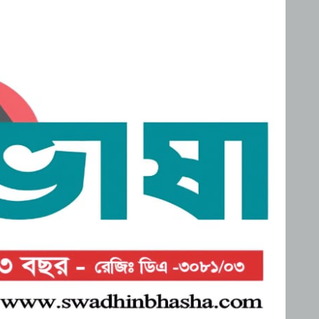
নিহত, মরদেহ দেশে আনতে
সরকারের সহযোগিতা চায়
মালদ্বীপে বাংলাদেশের
পরিবার
স্বাধীনতা ও জাতীয় দিবস
উদযাপন, কূটনীতিকদের
শরণার্থী ও আশ্রয়প্রার্থী
সংবর্ধনা
ব্যবস্থাপনায় মালয়েশিয়ার নতুন
পদক্ষেপ।
পুংগলী আমিনা মোস্তফা বালিকা
উচ্চ বিদ্যালয়ে বিদায়, নবীববরন
ও দোয়া অনুষ্ঠিত