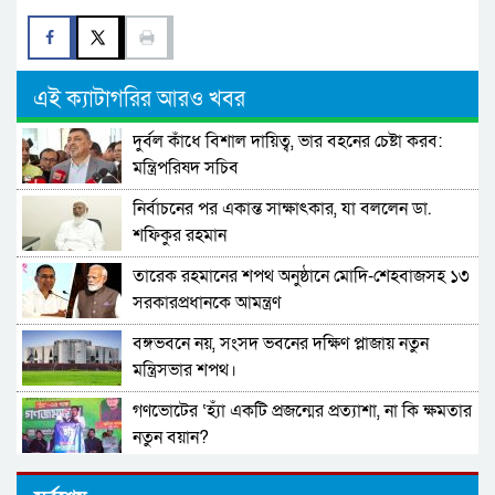
এই ক্যাটাগরির আরও খবর
দুর্বল কাঁধে বিশাল দায়িত্ব, ভার বহনের চেষ্টা করব:
মন্ত্রিপরিষদ সচিব
নির্বাচনের পর একান্ত সাক্ষাৎকার, যা বললেন ডা.
শফিকুর রহমান
তারেক রহমানের শপথ অনুষ্ঠানে মোদি-শেহবাজসহ ১৩
সরকারপ্রধানকে আমন্ত্রণ
বঙ্গভবনে নয়, সংসদ ভবনের দক্ষিণ প্লাজায় নতুন
মন্ত্রিসভার শপথ।
গণভোটের ‘হ্যাঁ একটি প্রজন্মের প্রত্যাশা, না কি ক্ষমতার
নতুন বয়ান?
মনপুরায় বিএনপির সাথে গণঅধিকার পরিষদের