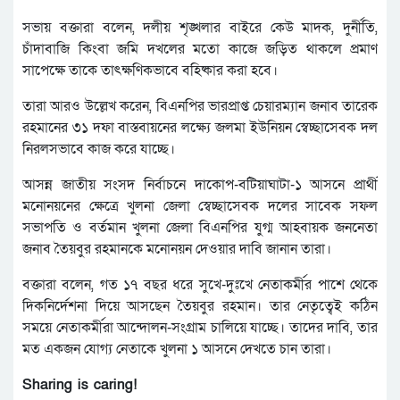
সভায় বক্তারা বলেন, দলীয় শৃঙ্খলার বাইরে কেউ মাদক, দুর্নীতি,
চাঁদাবাজি কিংবা জমি দখলের মতো কাজে জড়িত থাকলে প্রমাণ
সাপেক্ষে তাকে তাৎক্ষণিকভাবে বহিষ্কার করা হবে।
তারা আরও উল্লেখ করেন, বিএনপির ভারপ্রাপ্ত চেয়ারম্যান জনাব তারেক
রহমানের ৩১ দফা বাস্তবায়নের লক্ষ্যে জলমা ইউনিয়ন স্বেচ্ছাসেবক দল
নিরলসভাবে কাজ করে যাচ্ছে।
আসন্ন জাতীয় সংসদ নির্বাচনে দাকোপ-বটিয়াঘাটা-১ আসনে প্রার্থী
মনোনয়নের ক্ষেত্রে খুলনা জেলা স্বেচ্ছাসেবক দলের সাবেক সফল
সভাপতি ও বর্তমান খুলনা জেলা বিএনপির যুগ্ম আহবায়ক জননেতা
জনাব তৈয়বুর রহমানকে মনোনয়ন দেওয়ার দাবি জানান তারা।
বক্তারা বলেন, গত ১৭ বছর ধরে সুখে-দুঃখে নেতাকর্মীর পাশে থেকে
দিকনির্দেশনা দিয়ে আসছেন তৈয়বুর রহমান। তার নেতৃত্বেই কঠিন
সময়ে নেতাকর্মীরা আন্দোলন-সংগ্রাম চালিয়ে যাচ্ছে। তাদের দাবি, তার
মত একজন যোগ্য নেতাকে খুলনা ১ আসনে দেখতে চান তারা।
Sharing is caring!