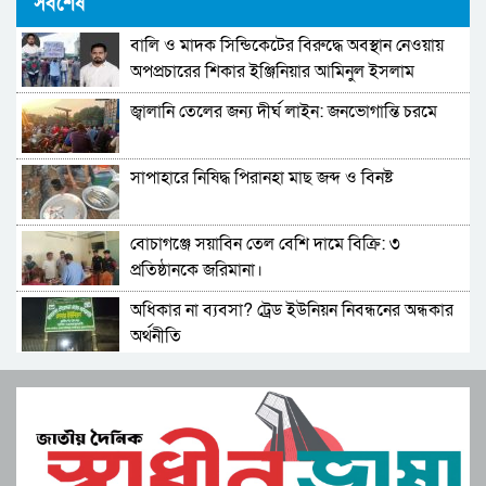
সর্বশেষ
মতবিনিময় সভা অনুষ্ঠিত
বালি ও মাদক সিন্ডিকেটের বিরুদ্ধে অবস্থান নেওয়ায়
ফরিদপুর যুব সংগ্রাম দলের পরিচিতি সভা অনুষ্ঠিত।
অপপ্রচারের শিকার ইঞ্জিনিয়ার আমিনুল ইসলাম
ডালিমের অভিযোগ
জ্বালানি তেলের জন্য দীর্ঘ লাইন: জনভোগান্তি চরমে
বেকার ভাতার রাজনীতি নয়, কাজের রাজনীতি—
রংপুরের রাত, দুটি কণ্ঠ, এক উত্তপ্ত মঞ্চ
সাপাহারে নিষিদ্ধ পিরানহা মাছ জব্দ ও বিনষ্ট
অনিয়ম রোধে প্রবাসীদের সময়মতো ভোট দেয়ার
আহ্বান বিএনপির
বোচাগঞ্জে সয়াবিন তেল বেশি দামে বিক্রি: ৩
পুংগলী ইউনিয়ন মুক্তিযুদ্ধের প্রজন্ম দলের পূর্নাঙ্গ কমিটি
প্রতিষ্ঠানকে জরিমানা।
গঠিত ।
অধিকার না ব্যবসা? ট্রেড ইউনিয়ন নিবন্ধনের অন্ধকার
শহীদ জিয়া স্মৃতি সংসদ ফরিদপুর উপজেলার পূর্ণাঙ্গ
অর্থনীতি
কমিটির পরিচিতি সভা অনুষ্ঠিত।
সেতাবগঞ্জ সরকারি পাইলট মডেল উচ্চ বিদ্যালয়ে
বোচাগঞ্জে সাংবাদিকতা স্বার্থে রাজনীতি ছাড়ার ঘোষণা।
বাংলা নববর্ষ উপলক্ষে চিত্রাঙ্কন।
মনপুরার মেঘনায় মৎস্য অফিস কর্তৃক বিশেষ অভিযানে
বাংলাদেশ জাতীয়তাবাদী মুক্তিযুদ্ধের প্রজন্ম দলের
পাঙ্গাশ মাছের পোনা ধ্বংসকারী চাই আটক!আগুনে
বনওয়ারী নগর ইউনিয়ন শাখার পূর্ণাঙ্গ কমিটি গঠিত।