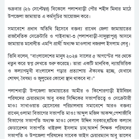
শুক্রবার (২৬ সেপ্টেম্বর) বিকেলে পলাশবাড়ী পৌর শহীদ মিনার মাঠে
উপজেলা জামায়াত এ কর্মসূচির আয়োজন করে।
সমাবেশে প্রধান অতিথি হিসেবে বক্তব্য রাখেন জেলা জামায়াতের
রাজনৈতিক সেক্রেটারি ও গাইবান্ধা-৩ (পলাশবাড়ী-সাদুল্লাপুর) আসনে
জামায়াত মনোনীত এমপি প্রার্থী অধ্যক্ষ মাওলানা নজরুল ইসলাম লেবু।
তিনি বলেন, “বাংলাদেশের মানুষ ২০২৪ সালের ৫ আগস্টের পর থেকে
নতুন করে স্বপ্ন দেখতে শুরু করেছে। তারা একটি মানবিক, ন্যায়ভিত্তিক
ও কল্যাণমুখী বাংলাদেশ গড়ার প্রত্যাশায় ঐক্যবদ্ধ হচ্ছে, যেখানে
শোষণ, বৈষম্য ও জুলুমের কোনো স্থান থাকবে না।”
পলাশবাড়ী উপজেলা জামায়াতের আমীর ও কিশোরগাড়ী ইউনিয়ন
পরিষদের চেয়ারম্যান আবু বকর সিদ্দিকের সভাপতিত্বে ও সেক্রেটারী
মাওঃ সাখাওয়াত হোসেনের পরিচালনায় সমাবেশে আরও বক্তব্য
রাখেন,ওলামা বিভাগের সভাপতি মাওঃ আব্দুল মজিদ আকন্দ,পেশাজীবি
বিভাগের সভাপতি অধ্যক্ষ মাওঃ বেলাল উদ্দিন সরকার,শ্রমিক কল্যান
ফেডারেশন সভাপতি খাইরুল ইসলাম চান,আদর্শ শিক্ষক পরিষদের
সভাপতি ও উপজেলা পরিষদের সাবেক ভাইস চেয়ারম্যান আবু তালেব