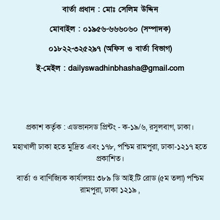
বার্তা প্রধান : মোঃ সেলিম উদ্দিন
ফ্লোরিডায় বাংলাদেশি তরুণ নিহত, মরদেহ দেশে
আনতে সরকারের সহযোগিতা চায় পরিবার
মোবাইল : ০১৯৫৬-৬৬৬০৬০ (সম্পাদক)
মালদ্বীপে বাংলাদেশের স্বাধীনতা ও জাতীয় দিবস
০১৮২২-৩২৫২৯৭ (অফিস ও বার্তা বিভাগ)
উদযাপন, কূটনীতিকদের সংবর্ধনা
ই-মেইল : dailyswadhinbhasha@gmail.com
শরণার্থী ও আশ্রয়প্রার্থী ব্যবস্থাপনায় মালয়েশিয়ার নতুন
পদক্ষেপ।
পুংগলী আমিনা মোস্তফা বালিকা উচ্চ বিদ্যালয়ে বিদায়,
নবীববরন ও দোয়া অনুষ্ঠিত
প্রকাশ কর্তৃক : এডভানসড প্রিন্টং - ক-১৯/৬, রসুলবাগ, ঢাকা।
মহাখালী ঢাকা হতে মুদ্রিত এবং ১৭৮, পশ্চিম রামপুরা, ঢাকা-১২১৭ হতে
প্রকাশিত।
বার্তা ও বাণিজ্যিক কার্যালয়ঃ ৩৮৯ ডি আই.টি রোড (৫ম তলা) পশ্চিম
রামপুরা, ঢাকা ১২১৯ ,