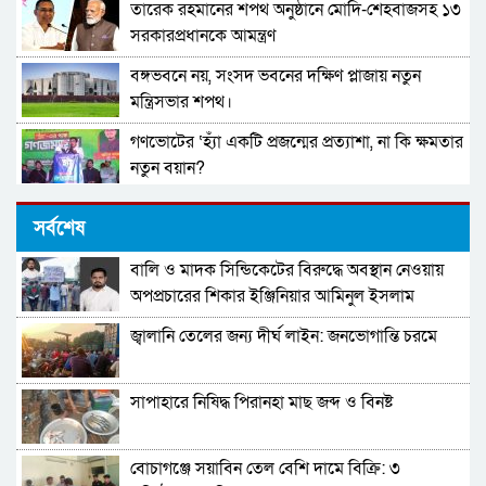
তারেক রহমানের শপথ অনুষ্ঠানে মোদি-শেহবাজসহ ১৩
সরকারপ্রধানকে আমন্ত্রণ
বঙ্গভবনে নয়, সংসদ ভবনের দক্ষিণ প্লাজায় নতুন
মন্ত্রিসভার শপথ।
গণভোটের ‘হ্যাঁ একটি প্রজন্মের প্রত্যাশা, না কি ক্ষমতার
নতুন বয়ান?
মনপুরায় বিএনপির সাথে গণঅধিকার পরিষদের
সর্বশেষ
মতবিনিময় সভা অনুষ্ঠিত
বালি ও মাদক সিন্ডিকেটের বিরুদ্ধে অবস্থান নেওয়ায়
ফরিদপুর যুব সংগ্রাম দলের পরিচিতি সভা অনুষ্ঠিত।
অপপ্রচারের শিকার ইঞ্জিনিয়ার আমিনুল ইসলাম
ডালিমের অভিযোগ
জ্বালানি তেলের জন্য দীর্ঘ লাইন: জনভোগান্তি চরমে
বেকার ভাতার রাজনীতি নয়, কাজের রাজনীতি—
রংপুরের রাত, দুটি কণ্ঠ, এক উত্তপ্ত মঞ্চ
সাপাহারে নিষিদ্ধ পিরানহা মাছ জব্দ ও বিনষ্ট
অনিয়ম রোধে প্রবাসীদের সময়মতো ভোট দেয়ার
আহ্বান বিএনপির
বোচাগঞ্জে সয়াবিন তেল বেশি দামে বিক্রি: ৩
পুংগলী ইউনিয়ন মুক্তিযুদ্ধের প্রজন্ম দলের পূর্নাঙ্গ কমিটি