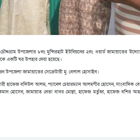
া চৌদ্দগ্রাম উপজেলার ৮নং মুন্সিরহাট ইউনিয়নের ২নং ওয়ার্ড জামায়াতের উদ্
ারকে একটি ঘর উপহার দেয়া হয়েছে।
রেন উপজেলা জামায়াতের সেক্রেটারী মু. বেলাল হোসাইন।
রেটারী হাফেজ বদিউল আলম, প্যানেল চেয়ারম্যান আলমগীর হোসেন, সাংবাদিক ব
মান হোসেন, জামায়াত নেতা বাবর মোল্লা, হাফেজ মর্তুজা, হাফেজ বশির আ