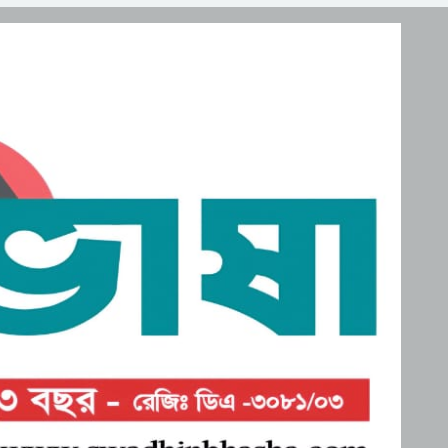
নিহত, মরদেহ দেশে আনতে
সরকারের সহযোগিতা চায়
মালদ্বীপে বাংলাদেশের
পরিবার
স্বাধীনতা ও জাতীয় দিবস
উদযাপন, কূটনীতিকদের
শরণার্থী ও আশ্রয়প্রার্থী
সংবর্ধনা
ব্যবস্থাপনায় মালয়েশিয়ার নতুন
পদক্ষেপ।
পুংগলী আমিনা মোস্তফা বালিকা
উচ্চ বিদ্যালয়ে বিদায়, নবীববরন
ও দোয়া অনুষ্ঠিত