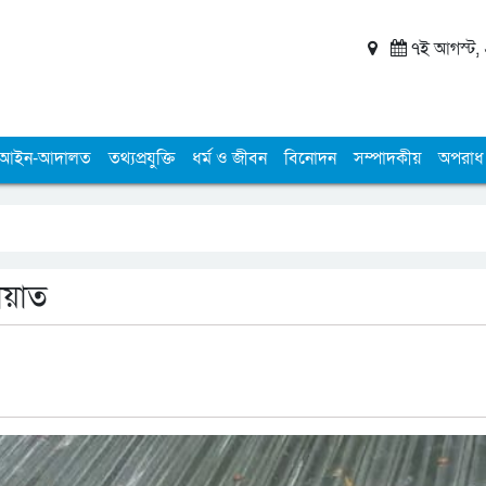
৭ই আগস্ট, ২
আইন-আদালত
তথ্যপ্রযুক্তি
ধর্ম ও জীবন
বিনোদন
সম্পাদকীয়
অপরাধ
মায়াত