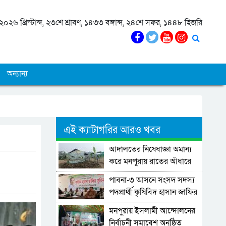
০২৬ খ্রিস্টাব্দ, ২৩শে শ্রাবণ, ১৪৩৩ বঙ্গাব্দ, ২৪শে সফর, ১৪৪৮ হিজরি
অন্যান্য
এই ক্যাটাগরির আরও খবর
আদালতের নিষেধাজ্ঞা অমান্য
করে মনপুরায় রাতের আঁধারে
ঘর নির্মাণের অভিযোগ
পাবনা-৩ আসনে সংসদ সদস্য
পদপ্রার্থী কৃষিবিদ হাসান জাফির
তুহিনের সঙ্গে সাংবাদিকদের
মনপুরায় ইসলামী আন্দোলনের
মতবিনিময়।
নির্বাচনী সমাবেশ অনুষ্ঠিত