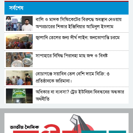
রাষ্ট্রের নীরবতায় ছাত্রদের কণ্ঠ: রংপুরে ‘হ্যাঁ মার্চ’-এর
সর্বশেষ
নেতৃত্বে রিফাত রশীদ ও আসিফ আল ইসলাম
বালি ও মাদক সিন্ডিকেটের বিরুদ্ধে অবস্থান নেওয়ায়
শিক্ষাপ্রতিষ্ঠানে নির্বাচনী সভা-সমাবেশ নিষিদ্ধ
অপপ্রচারের শিকার ইঞ্জিনিয়ার আমিনুল ইসলাম
ডালিমের অভিযোগ
জ্বালানি তেলের জন্য দীর্ঘ লাইন: জনভোগান্তি চরমে
প্রবাসীদের প্রথম ভোট ধানের শীষের পক্ষে হোক
সাপাহারে নিষিদ্ধ পিরানহা মাছ জব্দ ও বিনষ্ট
শীতার্তদের সহায়তায় বিত্তবানরা এগিয়ে আসুন- চসিক
মেয়র
বোচাগঞ্জে সয়াবিন তেল বেশি দামে বিক্রি: ৩
চট্টগ্রামে চীনের ডাক্তাররা দিবেন বিনামূল্যে পরামর্শ
প্রতিষ্ঠানকে জরিমানা।
অধিকার না ব্যবসা? ট্রেড ইউনিয়ন নিবন্ধনের অন্ধকার
চট্টগ্রামে নিখোঁজ ছাত্রের মৃতদেহ উদ্ধার
অর্থনীতি
সেতাবগঞ্জ সরকারি পাইলট মডেল উচ্চ বিদ্যালয়ে
সাম্প্রতিক সহিংস হত্যাকাণ্ড ও সংখ্যালঘু নির্যাতনের
বাংলা নববর্ষ উপলক্ষে চিত্রাঙ্কন।
প্রতিবাদে চট্টগ্রামে মৌন মানববন্ধন
মনপুরার মেঘনায় মৎস্য অফিস কর্তৃক বিশেষ অভিযানে
বেগম খালেদা জিয়ার সুস্থতা কামনায় চন্দ্রঘোনায় দোয়া