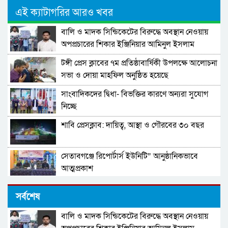
এই ক্যাটাগরির আরও খবর
বালি ও মাদক সিন্ডিকেটের বিরুদ্ধে অবস্থান নেওয়ায়
অপপ্রচারের শিকার ইঞ্জিনিয়ার আমিনুল ইসলাম
ডালিমের অভিযোগ
টঙ্গী প্রেস ক্লাবের ৭ম প্রতিষ্ঠাবার্ষিকী উপলক্ষে আলোচনা
সভা ও দোয়া মাহফিল অনুষ্ঠিত হয়েছে
সাংবাদিকদের দ্বিধা- বিভক্তির কারণে অন্যরা সুযোগ
নিচ্ছে
শাবি প্রেসক্লাব: দায়িত্ব, আস্থা ও গৌরবের ৩০ বছর
সেতাবগঞ্জে রিপোর্টার্স ইউনিটি” আনুষ্ঠানিকভাবে
আত্মপ্রকাশ
সাপ্তাহিক পলাশবাড়ী১৫ বছরে পদার্পণ করলো
সর্বশেষ
বালি ও মাদক সিন্ডিকেটের বিরুদ্ধে অবস্থান নেওয়ায়
সাংবাদিকতায় স্বাধীনতা, সত্য ও দায়বদ্ধতা: অপ-