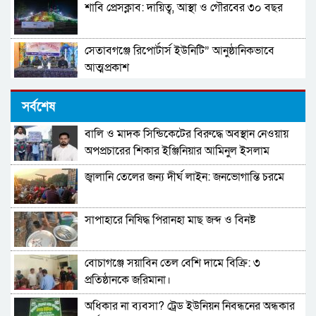
শাবি প্রেসক্লাব: দায়িত্ব, আস্থা ও গৌরবের ৩০ বছর
সেতাবগঞ্জে রিপোর্টার্স ইউনিটি” আনুষ্ঠানিকভাবে
আত্মপ্রকাশ
সাপ্তাহিক পলাশবাড়ী১৫ বছরে পদার্পণ করলো
সর্বশেষ
বালি ও মাদক সিন্ডিকেটের বিরুদ্ধে অবস্থান নেওয়ায়
সাংবাদিকতায় স্বাধীনতা, সত্য ও দায়বদ্ধতা: অপ-
অপপ্রচারের শিকার ইঞ্জিনিয়ার আমিনুল ইসলাম
সাংবাদিকতার বিরুদ্ধে ঐক্যবদ্ধ প্রতিরোধ এখন
ডালিমের অভিযোগ
সময়ের দাবি
জ্বালানি তেলের জন্য দীর্ঘ লাইন: জনভোগান্তি চরমে
উদ্দেশ্য প্রণোদিত ভাবে গণমাধ্যমকর্মীকে আসামি
বানিয়ে মামলা
সাপাহারে নিষিদ্ধ পিরানহা মাছ জব্দ ও বিনষ্ট
ফরিদপুর উপজেলা প্রেসক্লাব কতৃক আয়োজিত নির্বাহী
কর্মকর্তার বিদায় সম্বর্ধনা অনুষ্ঠান
বোচাগঞ্জে সয়াবিন তেল বেশি দামে বিক্রি: ৩
রংপুরে মিথ্যা মামলায় সাংবাদিক মানিক গ্রেপ্তার—
প্রতিষ্ঠানকে জরিমানা।
পীরগাছায় আতঙ্কের বাতাস, প্রশ্নের মুখে পুলিশি
নিরপেক্ষতা।
অধিকার না ব্যবসা? ট্রেড ইউনিয়ন নিবন্ধনের অন্ধকার
চোখে চোখ রেখে কথা বললেই সাংবাদিকদের মুক্তি: