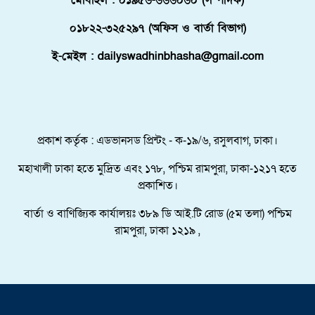
মালদ্বীপে বাংলাদেশের স্বাধীনতা ও জাতীয় দিবস
০১৮২২-৩২৫২৯৭ (অফিস ও বার্তা বিভাগ)
উদযাপন, কূটনীতিকদের সংবর্ধনা
ই-মেইল : dailyswadhinbhasha@gmail.com
শরণার্থী ও আশ্রয়প্রার্থী ব্যবস্থাপনায় মালয়েশিয়ার নতুন
পদক্ষেপ।
পুংগলী আমিনা মোস্তফা বালিকা উচ্চ বিদ্যালয়ে বিদায়,
নবীববরন ও দোয়া অনুষ্ঠিত
প্রকাশ কর্তৃক : এডভানসড প্রিন্টং - ক-১৯/৬, রসুলবাগ, ঢাকা।
মহাখালী ঢাকা হতে মুদ্রিত এবং ১৭৮, পশ্চিম রামপুরা, ঢাকা-১২১৭ হতে
প্রকাশিত।
বার্তা ও বাণিজ্যিক কার্যালয়ঃ ৩৮৯ ডি আই.টি রোড (৫ম তলা) পশ্চিম
রামপুরা, ঢাকা ১২১৯ ,