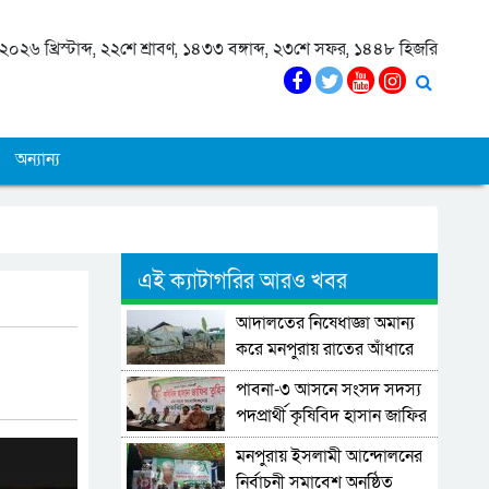
০২৬ খ্রিস্টাব্দ, ২২শে শ্রাবণ, ১৪৩৩ বঙ্গাব্দ, ২৩শে সফর, ১৪৪৮ হিজরি
অন্যান্য
এই ক্যাটাগরির আরও খবর
আদালতের নিষেধাজ্ঞা অমান্য
করে মনপুরায় রাতের আঁধারে
ঘর নির্মাণের অভিযোগ
পাবনা-৩ আসনে সংসদ সদস্য
পদপ্রার্থী কৃষিবিদ হাসান জাফির
তুহিনের সঙ্গে সাংবাদিকদের
মনপুরায় ইসলামী আন্দোলনের
মতবিনিময়।
নির্বাচনী সমাবেশ অনুষ্ঠিত