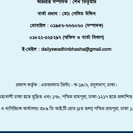
ভারপ্রাপ্ত সম্পাদক : শেখ তিতুমীর
বার্তা প্রধান : মোঃ সেলিম উদ্দিন
মোবাইল : ০১৯৫৬-৬৬৬০৬০ (সম্পাদক)
০১৮২২-৩২৫২৯৭ (অফিস ও বার্তা বিভাগ)
ই-মেইল : dailyswadhinbhasha@gmail.com
প্রকাশ কর্তৃক : এডভানসড প্রিন্টং - ক-১৯/৬, রসুলবাগ, ঢাকা।
মহাখালী ঢাকা হতে মুদ্রিত এবং ১৭৮, পশ্চিম রামপুরা, ঢাকা-১২১৭ হতে প্রকাশিত
তা ও বাণিজ্যিক কার্যালয়ঃ ৩৮৯ ডি আই.টি রোড (৫ম তলা) পশ্চিম রামপুরা, ঢাকা ১