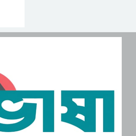
নিহত, মরদেহ দেশে আনতে
সরকারের সহযোগিতা চায়
মালদ্বীপে বাংলাদেশের
পরিবার
স্বাধীনতা ও জাতীয় দিবস
উদযাপন, কূটনীতিকদের
শরণার্থী ও আশ্রয়প্রার্থী
সংবর্ধনা
ব্যবস্থাপনায় মালয়েশিয়ার নতুন
পদক্ষেপ।
পুংগলী আমিনা মোস্তফা বালিকা
উচ্চ বিদ্যালয়ে বিদায়, নবীববরন
ও দোয়া অনুষ্ঠিত