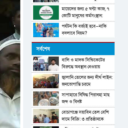
মায়েদের জন্য ৫ ঘণ্টা কাজ, ৭
কোটি মানুষের কর্মসংস্থান:
জামায়াতের ইশতেহার
পর্যটন কি বর্জ্যই হবে—নাকি
বদলাবে নিয়ম?
রাষ্ট্রের নীরবতায় ছাত্রদের কণ্ঠ:
সর্বশেষ
রংপুরে ‘হ্যাঁ মার্চ’-এর নেতৃত্বে
রিফাত রশীদ ও আসিফ আল
বালি ও মাদক সিন্ডিকেটের
শিক্ষাপ্রতিষ্ঠানে নির্বাচনী সভা-
ইসলাম
বিরুদ্ধে অবস্থান নেওয়ায়
সমাবেশ নিষিদ্ধ
অপপ্রচারের শিকার ইঞ্জিনিয়ার
জ্বালানি তেলের জন্য দীর্ঘ লাইন:
প্রবাসীদের প্রথম ভোট ধানের
আমিনুল ইসলাম ডালিমের
জনভোগান্তি চরমে
শীষের পক্ষে হোক
অভিযোগ
সাপাহারে নিষিদ্ধ পিরানহা মাছ
শীতার্তদের সহায়তায় বিত্তবানরা
জব্দ ও বিনষ্ট
এগিয়ে আসুন- চসিক মেয়র
বোচাগঞ্জে সয়াবিন তেল বেশি
চট্টগ্রামে চীনের ডাক্তাররা দিবেন
দামে বিক্রি: ৩ প্রতিষ্ঠানকে
বিনামূল্যে পরামর্শ
জরিমানা।