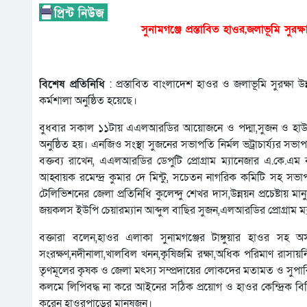
সুনামগঞ্জে প্রস্তাবিত হাওর,জলাভূমি সু
বিশেষ প্রতিনিধি
: প্রস্তাবিত বাংলাদেশ হাওর ও জলাভূমি সুরক্ষা
কর্মশালা অনুষ্ঠিত হয়েছে।
বুধবার সকাল ১১টায় এএলআরডির আয়োজনে ও পদ্মা,সুজন ও হাউস
অনুষ্ঠিত হয়। এনজিও সংস্থা সুজনের সভাপতি নির্মল ভট্রাচার্য্যর সভ
বক্তব্য রাখেন, এএলআরডির ডেপুটি প্রোগ্রাম ম্যানেজার এ.কে.এম
আহ্বায়ক রমেন্দ্র কুমার দে মিন্টু, সচেতন নাগরিক কমিটি সহ 
টেলিভিশনের জেলা প্রতিনিধি কুলেন্দু শেখর দাস,উন্নয়ন প্রচেষ্টায়
জয়কলস ইউপি চেয়ারম্যান আব্দুল বাছির সুজন,এলআরডির প্রোগ্রাম ম্য
বক্তারা বলেন,হাওর এলাকা সুনামগঞ্জের টাঙ্গুয়ার হাওর সহ অস
সংরক্ষণ,নদীনালা,খালবিল খনন,কৃষিজমি রক্ষা,অধিক পরিমাণ রাসায়নি
তৃণমূলের কৃষক ও জেলা মৎস্য সম্প্রদায়ের লোকদের মতামত ও সুপারি
কলমে লিপিবদ্ধ না করে আইনের সঠিক প্রয়োগ ও হাওর কেন্দ্রিক বিভিন্
করেন হাওরপাড়ের মানুষজন।