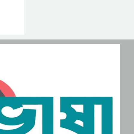
নিহত, মরদেহ দেশে আনতে
সরকারের সহযোগিতা চায়
মালদ্বীপে বাংলাদেশের
পরিবার
স্বাধীনতা ও জাতীয় দিবস
উদযাপন, কূটনীতিকদের
শরণার্থী ও আশ্রয়প্রার্থী
সংবর্ধনা
ব্যবস্থাপনায় মালয়েশিয়ার নতুন
পদক্ষেপ।
পুংগলী আমিনা মোস্তফা বালিকা
উচ্চ বিদ্যালয়ে বিদায়, নবীববরন
ও দোয়া অনুষ্ঠিত