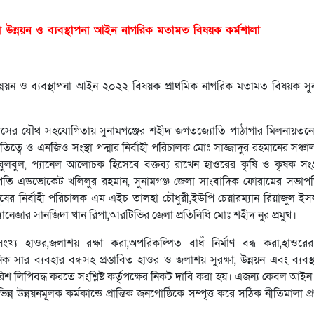
রক্ষা উন্নয়ন ও ব্যবস্থাপনা আইন নাগরিক মতামত বিষয়ক কর্মশালা
 উন্নয়ন ও ব্যবস্থাপনা আইন ২০২২ বিষয়ক প্রাথমিক নাগরিক মতামত বিষয়ক সু
ের যৌথ সহযোগিতায় সুনামগঞ্জের শহীদ জগতজ্যোতি পাঠাগার মিলনায়তনে 
াপতিত্বে ও এনজিও সংস্থা পদ্মার নির্বাহী পরিচালক মোঃ সাজ্জাদুর রহমানের সঞ্
 বুলবুল, প্যানেল আলোচক হিসেবে বক্তব্য রাখেন হাওরের কৃষি ও কৃষক সংগ
সভাপতি এডভোকেট খলিলুর রহমান, সুনামগঞ্জ জেলা সাংবাদিক ফোরামের সভা
 মানুষের নির্বাহী পরিচালক এম এইচ তালহা চৌধুরী,ইউপি চেয়ারম্যান রিয়াজুল ই
ানেজার সানজিদা খান রিপা,আরটিভির জেলা প্রতিনিধি মোঃ শহীদ নুর প্রমুখ।
ংখ্য হাওর,জলাশয় রক্ষা করা,অপরিকল্পিত বাধঁ নির্মাণ বন্ধ করা,হাওরের
ক সার ব্যবহার বন্ধসহ প্রস্তাবিত হাওর ও জলাশয় সুরক্ষা, উন্নয়ন এবং ব্যব
শ লিপিবদ্ধ করতে সংশ্লিষ্ট কর্তৃপক্ষের নিকট দাবি করা হয়। এজন্য কেবল আই
ন উন্নয়নমূলক কর্মকান্ডে প্রান্তিক জনগোষ্ঠিকে সম্পৃত্ত করে সঠিক নীতিমালা 