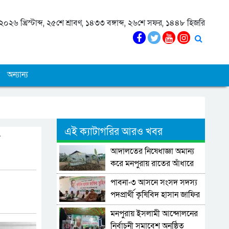
০২৬ খ্রিস্টাব্দ, ২৫শে শ্রাবণ, ১৪৩৩ বঙ্গাব্দ, ২৬শে সফর, ১৪৪৮ হিজরি
অন্যান্য
এই ক্যাটাগরির আরও খবর
ত
আদালতের নিষেধাজ্ঞা অমান্য
করে মনপুরায় রাতের আঁধারে
ঘর নির্মাণের অভিযোগ
পাবনা-৩ আসনে সংসদ সদস্য
পদপ্রার্থী কৃষিবিদ হাসান জাফির
তুহিনের সঙ্গে সাংবাদিকদের
মনপুরায় ইসলামী আন্দোলনের
মতবিনিময়।
নির্বাচনী সমাবেশ অনুষ্ঠিত