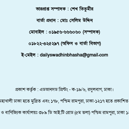
ভারপ্রাপ্ত সম্পাদক : শেখ তিতুমীর
বার্তা প্রধান : মোঃ সেলিম উদ্দিন
মোবাইল : ০১৯৫৬-৬৬৬০৬০ (সম্পাদক)
০১৮২২-৩২৫২৯৭ (অফিস ও বার্তা বিভাগ)
ই-মেইল : dailyswadhinbhasha@gmail.com
প্রকাশ কর্তৃক : এডভানসড প্রিন্টং - ক-১৯/৬, রসুলবাগ, ঢাকা।
মহাখালী ঢাকা হতে মুদ্রিত এবং ১৭৮, পশ্চিম রামপুরা, ঢাকা-১২১৭ হতে প্রকাশিত
তা ও বাণিজ্যিক কার্যালয়ঃ ৩৮৯ ডি আই.টি রোড (৫ম তলা) পশ্চিম রামপুরা, ঢাকা ১