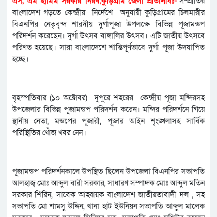
এস, এম হামিম সরকার নিরব,কুড়িগ্রাম জেলা প্রতিনিধিঃ-
সম্প্রীতির
বাংলাদেশ গড়তে কেন্দ্রীয় নির্দেশে অনুযায়ী কুড়িগ্রামের চিলমারীর
বিএনপির নেতৃবৃন্দ শারদীয় দুর্গাপূজা উপলক্ষে বিভিন্ন পূজামন্ডপ
পরিদর্শন করেছেন। দুর্গা উৎসব বাঙ্গালির উৎসব। এটি জাতীয় উৎসবে
পরিণত হয়েছে। সারা বাংলাদেশে শান্তিপূর্ণভাবে দুর্গা পূজা উদযাপিত
হচ্ছে।
বৃহস্পতিবার (১০ অক্টোবর) দুপুরে শহরের কেন্দ্রীয় পূজা মন্দিরসহ
উপজেলার বিভিন্ন পূজামন্ডপ পরিদর্শন করেন। মন্দির পরিদর্শনে গিয়ে
স্থানীয় নেতা, মন্ডপের পূজারী, পূজার আইন শৃংঙ্খলাসহ সার্বিক
পরিস্থিতির খোঁজ খবর নেন।
পূজামন্ডপ পরিদর্শনকালে উপস্থিত ছিলেন উপজেলা বিএনপির সভাপতি
আলহাজ্ব মোঃ আব্দুল বারী সরকার, সাধারণ সম্পাদক মোঃ আব্দুল মতিন
সরকার শিরিন, সাবেক আহ্বায়ক বাংলাদেশ জাতীয়তাবাদী দল , সহ
সভাপতি মো শামসু উদ্দিন, থানা হাট ইউনিয়ন সভাপতি আব্দুল মালেক