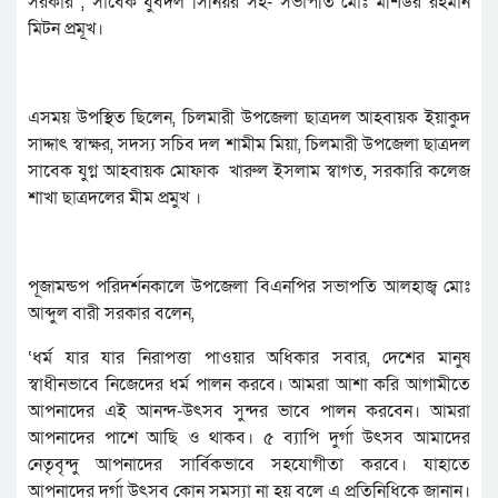
সরকার , সাবেক যুবদল সিনিয়র সহ- সভাপতি মোঃ মশিউর রহমান
মিটন প্রমূখ।
এসময় উপস্থিত ছিলেন, চিলমারী উপজেলা ছাত্রদল আহবায়ক ইয়াকুদ
সাদ্দাৎ স্বাক্ষর, সদস্য সচিব দল শামীম মিয়া, চিলমারী উপজেলা ছাত্রদল
সাবেক যুগ্ন আহবায়ক মোফাক খারুল ইসলাম স্বাগত, সরকারি কলেজ
শাখা ছাত্রদলের মীম প্রমুখ ‌।
পূজামন্ডপ পরিদর্শনকালে উপজেলা বিএনপির সভাপতি আলহাজ্ব মোঃ
আব্দুল বারী সরকার বলেন,
‘ধর্ম যার যার নিরাপত্তা পাওয়ার অধিকার সবার, দেশের মানুষ
স্বাধীনভাবে নিজেদের ধর্ম পালন করবে। আমরা আশা করি আগামীতে
আপনাদের এই আনন্দ-উৎসব সুন্দর ভাবে পালন করবেন। আমরা
আপনাদের পাশে আছি ও থাকব। ৫ ব্যাপি দুর্গা উৎসব আমাদের
নেতৃবৃন্দু আপনাদের সার্বিকভাবে সহযোগীতা করবে। যাহাতে
আপনাদের দুর্গা উৎসব কোন সমস্যা না হয় বলে এ প্রতিনিধিকে জানান।