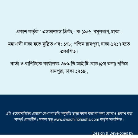
পদক্ষেপ।
পুংগলী আমিনা মোস্তফা বালিকা উচ্চ বিদ্যালয়ে বিদায়,
নবীববরন ও দোয়া অনুষ্ঠিত
প্রকাশ কর্তৃক : এডভানসড প্রিন্টং - ক-১৯/৬, রসুলবাগ, ঢাকা।
মহাখালী ঢাকা হতে মুদ্রিত এবং ১৭৮, পশ্চিম রামপুরা, ঢাকা-১২১৭ হতে
প্রকাশিত।
বার্তা ও বাণিজ্যিক কার্যালয়ঃ ৩৮৯ ডি আই.টি রোড (৫ম তলা) পশ্চিম
রামপুরা, ঢাকা ১২১৯ ,
এই ওয়েবসাইটের কোনো লেখা বা ছবি অনুমতি ছাড়া নকল করা বা অন্য কোথাও প্রকাশ করা
সম্পূর্ণ বেআইনি। সকল স্বত্ব www.swadhinbhasha.com কর্তৃক সংরক্ষিত।
Design & Developed by