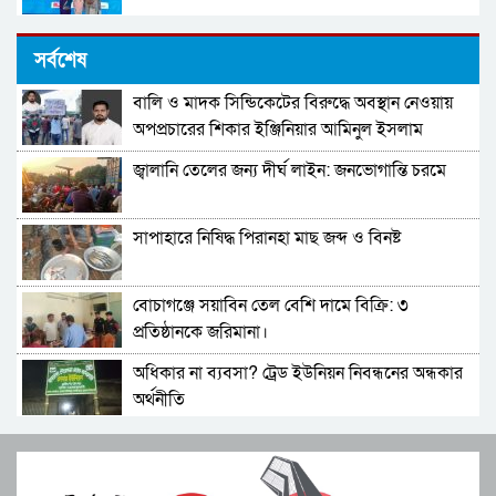
রাষ্ট্রের নীরবতায় ছাত্রদের কণ্ঠ: রংপুরে ‘হ্যাঁ মার্চ’-এর
সর্বশেষ
নেতৃত্বে রিফাত রশীদ ও আসিফ আল ইসলাম
বালি ও মাদক সিন্ডিকেটের বিরুদ্ধে অবস্থান নেওয়ায়
শিক্ষাপ্রতিষ্ঠানে নির্বাচনী সভা-সমাবেশ নিষিদ্ধ
অপপ্রচারের শিকার ইঞ্জিনিয়ার আমিনুল ইসলাম
ডালিমের অভিযোগ
জ্বালানি তেলের জন্য দীর্ঘ লাইন: জনভোগান্তি চরমে
প্রবাসীদের প্রথম ভোট ধানের শীষের পক্ষে হোক
সাপাহারে নিষিদ্ধ পিরানহা মাছ জব্দ ও বিনষ্ট
শীতার্তদের সহায়তায় বিত্তবানরা এগিয়ে আসুন- চসিক
মেয়র
বোচাগঞ্জে সয়াবিন তেল বেশি দামে বিক্রি: ৩
চট্টগ্রামে চীনের ডাক্তাররা দিবেন বিনামূল্যে পরামর্শ
প্রতিষ্ঠানকে জরিমানা।
অধিকার না ব্যবসা? ট্রেড ইউনিয়ন নিবন্ধনের অন্ধকার
চট্টগ্রামে নিখোঁজ ছাত্রের মৃতদেহ উদ্ধার
অর্থনীতি
সেতাবগঞ্জ সরকারি পাইলট মডেল উচ্চ বিদ্যালয়ে
সাম্প্রতিক সহিংস হত্যাকাণ্ড ও সংখ্যালঘু নির্যাতনের
বাংলা নববর্ষ উপলক্ষে চিত্রাঙ্কন।
প্রতিবাদে চট্টগ্রামে মৌন মানববন্ধন