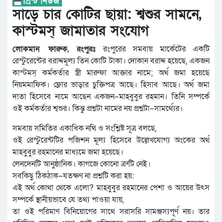
সাড়ে চার কোটির ছায়া: শ্বশুর সামনে,
কাস্টমস্ জামাতার সংযোগ
লোকমান ফারুক, রংপুরঃ
রংপুরের সমবায় মার্কেটের একটি
রেস্টুরেন্টের বরাদ্দমূল্য তিন কোটি টাকা। দোকান বরাদ্দ হয়েছে, একজন
কাস্টমস্ কর্মকর্তার স্ত্রী মারুফা আক্তার নামে; অর্থ জমা হয়েছে
নিয়মমাফিক। ফ্লোর ভাড়ার চুক্তিপত্র আছে। হিসাব আছে। অর্থ জমা
দাতা হিসেবে নামে আছেন একজন–মাহবুবুর রহমান। তিনি সম্পর্কে
ওই কর্মকর্তার শ্বশুর। কিন্তু প্রশ্নটা নামের নয় প্রশ্নটা–সামর্থ্যের।
সমবায় সমিতির একাধিক নথি ও সংশ্লিষ্ট সূত্র বলছে,
ওই রেস্টুরেন্টটির পজিশন মূল্য হিসেবে উল্লেখযোগ্য অংকের অর্থ
মাহবুবুর রহমানের মাধ্যমে জমা হয়েছে।
লেনদেনটি আনুষ্ঠানিক। কাগজে কোনো ত্রুটি নেই।
সবকিছু ঠিকঠাক–যতক্ষণ না প্রশ্নটি করা হয়:
এই অর্থ কোথা থেকে এলো? মাহবুবুর রহমানের পেশা ও আয়ের উৎস
সম্পর্কে স্থানীয়ভাবে যে তথ্য পাওয়া যায়,
তা ওই পরিমাণ বিনিয়োগের সাথে সরাসরি সামঞ্জস্যপূর্ণ নয়। তার