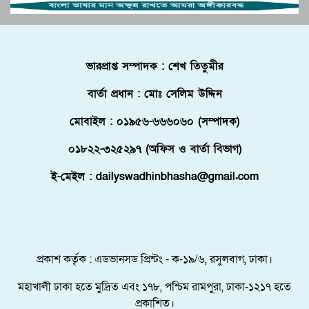
পুলিশে কনস্টেবল পদে কোন জেলায় কতজন নিয়োগ।
বোচাগঞ্জে গণভোট বাস্তবায়নের দাবিতে লিফলেট
ভারপ্রাপ্ত সম্পাদক : শেখ তিতুমীর
বিতরণ করেন ১১ দলীয় ঐক্য।
বার্তা প্রধান : মোঃ সেলিম উদ্দিন
ফ্লোরিডায় বাংলাদেশি তরুণ নিহত, মরদেহ দেশে
আনতে সরকারের সহযোগিতা চায় পরিবার
মোবাইল : ০১৯৫৬-৬৬৬০৬০ (সম্পাদক)
মালদ্বীপে বাংলাদেশের স্বাধীনতা ও জাতীয় দিবস
০১৮২২-৩২৫২৯৭ (অফিস ও বার্তা বিভাগ)
উদযাপন, কূটনীতিকদের সংবর্ধনা
ই-মেইল : dailyswadhinbhasha@gmail.com
শরণার্থী ও আশ্রয়প্রার্থী ব্যবস্থাপনায় মালয়েশিয়ার নতুন
পদক্ষেপ।
পুংগলী আমিনা মোস্তফা বালিকা উচ্চ বিদ্যালয়ে বিদায়,
নবীববরন ও দোয়া অনুষ্ঠিত
প্রকাশ কর্তৃক : এডভানসড প্রিন্টং - ক-১৯/৬, রসুলবাগ, ঢাকা।
মহাখালী ঢাকা হতে মুদ্রিত এবং ১৭৮, পশ্চিম রামপুরা, ঢাকা-১২১৭ হতে
প্রকাশিত।