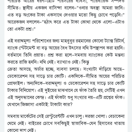
পরিচিত আয়ের ধরণ–ছোট পরিসরের ব্যবসা, পারিবারিক সম্পদও
সীমিত। স্থানীয় একজন বাসিন্দা বলেন–”ওনার অবস্থা আমরা জানি।
এত বড় অংকের টাকা একসাথে দেওয়ার মতো কিছু চোখে পড়েনি।”
আরেকজন বললেন–”হঠাৎ করে এত টাকা কোথা থেকে এলো–এটাও
তো একটা প্রশ্ন।”
এই বরাদ্দমূল্য পরিশোধের জন্য মাহবুবুর রহমানের কোনো ট্যাক্স রিটার্ন,
ব্যাংক স্টেটমেন্ট বা বড় আয়ের বৈধ উৎসের নথি উপস্থাপন করা হয়নি।
বর্তমানে তিনি প্রয়াত। প্রশ্ন করা হলে–সমবায় ব্যাংকের কেউ মন্তব্য
করতে রাজি হননি। নথি নেই। ব্যাখ্যাও নেই। কিন্তু
ক্রেতা আসছে, অর্ডার হচ্ছে, ব্যবসা চলছে। সংখ্যাটা দাঁড়িয়ে আছে–
ডেকোরেশন সহ সাড়ে চার কোটি। একদিকে–সীমিত আয়ের পরিচিত
প্রোফাইল। অন্যদিকে–বরাদ্দমূল্য ও ডেকোরেশন সহ সাড়ে চার কোটি
টাকার বিনিয়োগ। এই দুইয়ের মাঝখানে যে ফাঁক তৈরি হয়, সেটিই এখন
এই অনুসন্ধানের কেন্দ্র। এই ফাঁকটা শুধু সংখ্যার নয়–এটি প্রশ্নের ফাঁক।
যেখানে জিজ্ঞাসা একটাই: টাকাটা কার?
সমবায় মার্কেটের সেই রেস্টুরেন্টটি এখন চালু। দরজা খোলা। বেচাকেনা
থেমে নেই। বাইরের চোখে সবকিছুই স্বাভাবিক–যেন হিসাবের খাতায়
কোনো দাগ নেই।