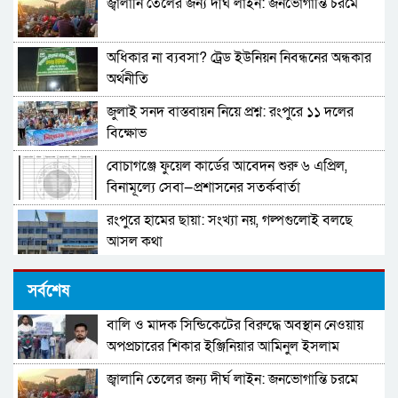
জ্বালানি তেলের জন্য দীর্ঘ লাইন: জনভোগান্তি চরমে
অধিকার না ব্যবসা? ট্রেড ইউনিয়ন নিবন্ধনের অন্ধকার
অর্থনীতি
জুলাই সনদ বাস্তবায়ন নিয়ে প্রশ্ন: রংপুরে ১১ দলের
বিক্ষোভ
বোচাগঞ্জে ফুয়েল কার্ডের আবেদন শুরু ৬ এপ্রিল,
বিনামূল্যে সেবা—প্রশাসনের সতর্কবার্তা
রংপুরে হামের ছায়া: সংখ্যা নয়, গল্পগুলোই বলছে
আসল কথা
(বিশাল নিয়োগ ) সম্পূর্ণ সরকারি নীতিমালা মেনে
সর্বশেষ
সারাদেশে ৫৫০ জন্য মাঠ প্রশাসন নিয়োগ দিবে জাতীয়
স্বায়ত্বশাসিত বিনিয়োগকারী প্রতিষ্ঠান-
বালি ও মাদক সিন্ডিকেটের বিরুদ্ধে অবস্থান নেওয়ায়
প্রবাসীদের ভিসার মেয়াদ বাড়ানো নিয়ে নতুন বার্তা
NHR.DO.NGO-ক্ষুদ্র ঋণদান প্রকল্প: BEEC
অপপ্রচারের শিকার ইঞ্জিনিয়ার আমিনুল ইসলাম
পররাষ্ট্র প্রতিমন্ত্রীর
ডালিমের অভিযোগ
জ্বালানি তেলের জন্য দীর্ঘ লাইন: জনভোগান্তি চরমে
মহাকাশ থেকে তোলা পৃথিবীর ছবি পাঠালেন