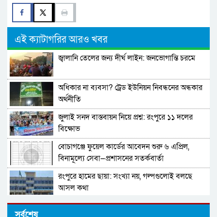
এই ক্যাটাগরির আরও খবর
জ্বালানি তেলের জন্য দীর্ঘ লাইন: জনভোগান্তি চরমে
অধিকার না ব্যবসা? ট্রেড ইউনিয়ন নিবন্ধনের অন্ধকার
অর্থনীতি
জুলাই সনদ বাস্তবায়ন নিয়ে প্রশ্ন: রংপুরে ১১ দলের
বিক্ষোভ
বোচাগঞ্জে ফুয়েল কার্ডের আবেদন শুরু ৬ এপ্রিল,
বিনামূল্যে সেবা—প্রশাসনের সতর্কবার্তা
রংপুরে হামের ছায়া: সংখ্যা নয়, গল্পগুলোই বলছে
আসল কথা
(বিশাল নিয়োগ ) সম্পূর্ণ সরকারি নীতিমালা মেনে
সর্বশেষ