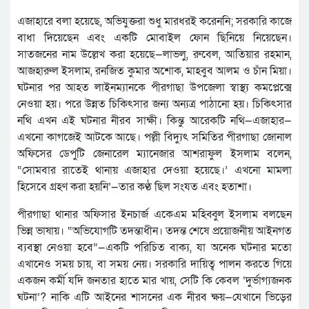
এজাহারে বলা হয়েছে, অভিযুক্তরা শুধু মারধরই করেননি; সরকারি কাজে
বাধা দিয়েছেন এবং একটি মোবাইল ফোন ছিনিয়ে নিয়েছেন।
সাতজনের নাম উল্লেখ করা হয়েছে—লাভলু, রুবেল, আতিয়ার রহমান,
আজহারুল ইসলাম, রনজিত কুমার অশোক, মাহবুব আলম ও চাঁন মিয়া।
ঘটনার পর আহত লাইনম্যানকে পীরগাছা উপজেলা স্বাস্থ্য কমপ্লেক্সে
নেওয়া হয়। পরে উন্নত চিকিৎসার জন্য অন্যত্র পাঠানো হয়। চিকিৎসার
নথি এখন এই ঘটনার নীরব সাক্ষী। কিন্তু আরেকটি নথি—এজাহার—
এখনো কাগজেই আটকে আছে। পল্লী বিদ্যুৎ সমিতির পীরগাছা জোনাল
অফিসের ডেপুটি জেনারেল ম্যানেজার আশরাফুল ইসলাম বলেন,
“সোমবার রাতেই থানায় এজাহার দেওয়া হয়েছে।’ এখনো মামলা
হিসেবে গ্রহণ করা হয়নি’—তার কণ্ঠ ছিল সংযত এবং হতাশা।
পীরগাছা থানার অফিসার ইনচার্জ একেএম মহিব্বুল ইসলাম বলছেন
ভিন্ন ভাষায়। “অভিযোগটি তদন্তাধীন। তদন্ত শেষে প্রয়োজনীয় আইনগত
ব্যবস্থা নেওয়া হবে”—একটি পরিচিত বাক্য, যা অনেক ঘটনার মতো
এখানেও সময় চায়, বা সময় নেয়। সরকারি দায়িত্ব পালন করতে গিয়ে
একজন কর্মী যদি জনতার হাতে মার খায়, সেটি কি কেবল ‘দুর্ভাগ্যজনক
ঘটনা’? নাকি এটি আইনের শাসনের এক নীরব ক্ষয়—যেখানে ভিড়ের