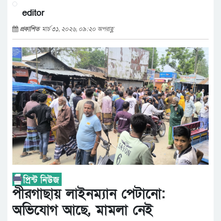
editor
প্রকাশিত
মার্চ ৩১, ২০২৬, ০৯:২০ অপরাহ্ণ
পীরগাছায় লাইনম্যান পেটানো:
অভিযোগ আছে, মামলা নেই