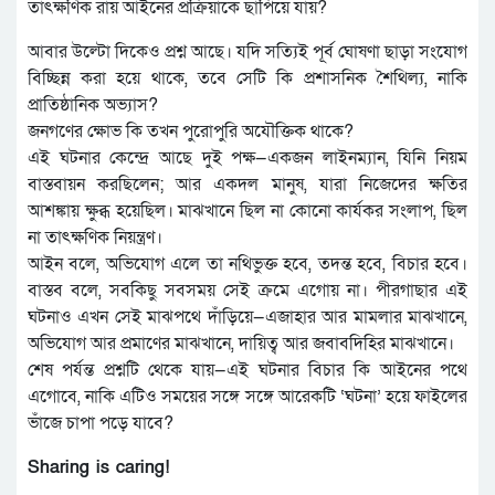
তাৎক্ষণিক রায় আইনের প্রক্রিয়াকে ছাপিয়ে যায়?
আবার উল্টো দিকেও প্রশ্ন আছে। যদি সত্যিই পূর্ব ঘোষণা ছাড়া সংযোগ
বিচ্ছিন্ন করা হয়ে থাকে, তবে সেটি কি প্রশাসনিক শৈথিল্য, নাকি
প্রাতিষ্ঠানিক অভ্যাস?
জনগণের ক্ষোভ কি তখন পুরোপুরি অযৌক্তিক থাকে?
এই ঘটনার কেন্দ্রে আছে দুই পক্ষ—একজন লাইনম্যান, যিনি নিয়ম
বাস্তবায়ন করছিলেন; আর একদল মানুষ, যারা নিজেদের ক্ষতির
আশঙ্কায় ক্ষুব্ধ হয়েছিল। মাঝখানে ছিল না কোনো কার্যকর সংলাপ, ছিল
না তাৎক্ষণিক নিয়ন্ত্রণ।
আইন বলে, অভিযোগ এলে তা নথিভুক্ত হবে, তদন্ত হবে, বিচার হবে।
বাস্তব বলে, সবকিছু সবসময় সেই ক্রমে এগোয় না। পীরগাছার এই
ঘটনাও এখন সেই মাঝপথে দাঁড়িয়ে—এজাহার আর মামলার মাঝখানে,
অভিযোগ আর প্রমাণের মাঝখানে, দায়িত্ব আর জবাবদিহির মাঝখানে।
শেষ পর্যন্ত প্রশ্নটি থেকে যায়—এই ঘটনার বিচার কি আইনের পথে
এগোবে, নাকি এটিও সময়ের সঙ্গে সঙ্গে আরেকটি ‘ঘটনা’ হয়ে ফাইলের
ভাঁজে চাপা পড়ে যাবে?
Sharing is caring!