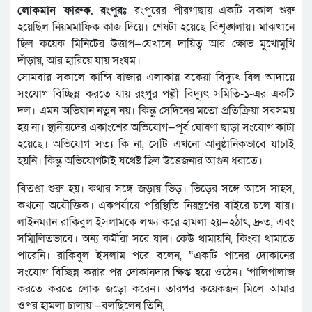
লোকমান ফারুক, রংপুরঃ
রংপুরের পীরগাছায় একটি সকাল শুরু
হয়েছিল নিয়মমাফিক কাজ দিয়ে। শেষটা হয়েছে বিশৃঙ্খলায়। মাঝখানে
ছিল কয়েক মিনিটের উত্তাপ—যেখানে দায়িত্ব আর ক্ষোভ মুখোমুখি
দাঁড়ায়, আর হারিয়ে যায় সংযম।
সোমবার সকালে কান্দি বাজার এলাকায় বকেয়া বিদ্যুৎ বিল আদায়ে
সংযোগ বিচ্ছিন্ন করতে যায় রংপুর পল্লী বিদ্যুৎ সমিতি-১-এর একটি
দল। এমন অভিযান নতুন নয়। কিন্তু সেদিনের মতো প্রতিক্রিয়া সবসময়
হয় না। স্থানীয়দের একাংশের অভিযোগ—পূর্ব ঘোষণা ছাড়া সংযোগ কাটা
হয়েছে। অভিযোগ সত্য কি না, সেটি এখনো আনুষ্ঠানিকভাবে যাচাই
হয়নি। কিন্তু অভিযোগটাই যথেষ্ট ছিল উত্তেজনার আগুন ধরাতে।
বিতণ্ডা শুরু হয়। কথার সঙ্গে জড়ায় ভিড়। ভিড়ের সঙ্গে আসে সাহস,
কখনো অযৌক্তিক। একপর্যায়ে পরিস্থিতি নিয়ন্ত্রণের বাইরে চলে যায়।
লাইনম্যান রাকিবুল ইসলামকে লক্ষ্য করে হামলা হয়—হঠাৎ, দ্রুত, এবং
সম্মিলিতভাবে। অন্য কর্মীরা সরে যান। কেউ থামায়নি, কিংবা থামাতে
পারেনি। রাকিবুল ইসলাম পরে বলেন, “একটি পানের দোকানের
সংযোগ বিচ্ছিন্ন করার পর দোকানদার ক্ষিপ্ত হয়ে ওঠেন। ‘গালিগালাজ
করতে করতে লোক জড়ো করেন। তারপর কয়েকজন মিলে আমার
ওপর হামলা চালায়’—বলছিলেন তিনি,