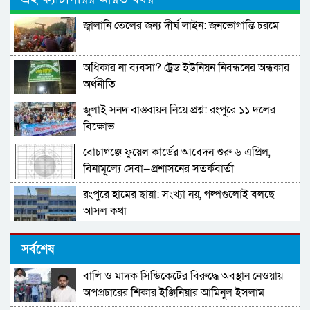
জ্বালানি তেলের জন্য দীর্ঘ লাইন: জনভোগান্তি চরমে
অধিকার না ব্যবসা? ট্রেড ইউনিয়ন নিবন্ধনের অন্ধকার
অর্থনীতি
জুলাই সনদ বাস্তবায়ন নিয়ে প্রশ্ন: রংপুরে ১১ দলের
বিক্ষোভ
বোচাগঞ্জে ফুয়েল কার্ডের আবেদন শুরু ৬ এপ্রিল,
বিনামূল্যে সেবা—প্রশাসনের সতর্কবার্তা
রংপুরে হামের ছায়া: সংখ্যা নয়, গল্পগুলোই বলছে
আসল কথা
(বিশাল নিয়োগ ) সম্পূর্ণ সরকারি নীতিমালা মেনে
সর্বশেষ
সারাদেশে ৫৫০ জন্য মাঠ প্রশাসন নিয়োগ দিবে জাতীয়
স্বায়ত্বশাসিত বিনিয়োগকারী প্রতিষ্ঠান-
বালি ও মাদক সিন্ডিকেটের বিরুদ্ধে অবস্থান নেওয়ায়
প্রবাসীদের ভিসার মেয়াদ বাড়ানো নিয়ে নতুন বার্তা
NHR.DO.NGO-ক্ষুদ্র ঋণদান প্রকল্প: BEEC
অপপ্রচারের শিকার ইঞ্জিনিয়ার আমিনুল ইসলাম
পররাষ্ট্র প্রতিমন্ত্রীর
ডালিমের অভিযোগ