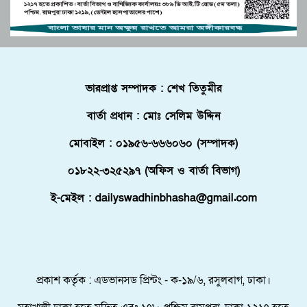
দ্বিপাক্ষিক সহযোগিতা জোরদারের অঙ্গীকার
একটি বোট আটক করছে কোস্টগার্ড
পুলিশে কনস্টেবল পদে কোন জেলায় কতজন নিয়োগ।
বোচাগঞ্জে গণভোট বাস্তবায়নের দাবিতে লিফলেট
ভারপ্রাপ্ত সম্পাদক : শেখ তিতুমীর
বিতরণ করেন ১১ দলীয় ঐক্য।
বার্তা প্রধান : মোঃ সেলিম উদ্দিন
ফ্লোরিডায় বাংলাদেশি তরুণ নিহত, মরদেহ দেশে
আনতে সরকারের সহযোগিতা চায় পরিবার
মোবাইল : ০১৯৫৬-৬৬৬০৬০ (সম্পাদক)
মালদ্বীপে বাংলাদেশের স্বাধীনতা ও জাতীয় দিবস
০১৮২২-৩২৫২৯৭ (অফিস ও বার্তা বিভাগ)
উদযাপন, কূটনীতিকদের সংবর্ধনা
ই-মেইল : dailyswadhinbhasha@gmail.com
শরণার্থী ও আশ্রয়প্রার্থী ব্যবস্থাপনায় মালয়েশিয়ার নতুন
পদক্ষেপ।
পুংগলী আমিনা মোস্তফা বালিকা উচ্চ বিদ্যালয়ে বিদায়,
নবীববরন ও দোয়া অনুষ্ঠিত
প্রকাশ কর্তৃক : এডভানসড প্রিন্টং - ক-১৯/৬, রসুলবাগ, ঢাকা।