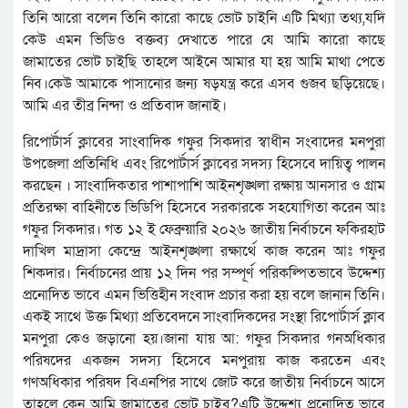
তিনি আরো বলেন তিনি কারো কাছে ভোট চাইনি এটি মিথ্যা তথ্য,যদি
কেউ এমন ভিডিও বক্তব্য দেখাতে পারে যে আমি কারো কাছে
জামাতের ভোট চাইছি তাহলে আইনে আমার যা হয় আমি মাথা পেতে
নিব।কেউ আমাকে পাসানোর জন্য ষড়যন্ত্র করে এসব গুজব ছড়িয়েছে।
আমি এর তীব্র নিন্দা ও প্রতিবাদ জানাই।
রিপোর্টার্স ক্লাবের সাংবাদিক গফুর সিকদার স্বাধীন সংবাদের মনপুরা
উপজেলা প্রতিনিধি এবং রিপোর্টার্স ক্লাবের সদস্য হিসেবে দায়িত্ব পালন
করছেন । সাংবাদিকতার পাশাপাশি আইনশৃঙ্খলা রক্ষায় আনসার ও গ্রাম
প্রতিরক্ষা বাহিনীতে ভিডিপি হিসেবে সরকারকে সহযোগিতা করেন আঃ
গফুর সিকদার। গত ১২ ই ফেব্রুয়ারি ২০২৬ জাতীয় নির্বাচনে ফকিরহাট
দাখিল মাদ্রাসা কেন্দ্রে আইনশৃঙ্খলা রক্ষার্থে কাজ করেন আঃ গফুর
শিকদার। নির্বাচনের প্রায় ১২ দিন পর সম্পূর্ণ পরিকল্পিতভাবে উদ্দেশ্য
প্রনোদিত ভাবে এমন ভিত্তিহীন সংবাদ প্রচার করা হয় বলে জানান তিনি।
একই সাথে উক্ত মিথ্যা প্রতিবেদনে সাংবাদিকদের সংস্থা রিপোর্টার্স ক্লাব
মনপুরা কেও জড়ানো হয়।জানা যায় আ: গফুর সিকদার গনঅধিকার
পরিষদের একজন সদস্য হিসেবে মনপুরায় কাজ করতেন এবং
গণঅধিকার পরিষদ বিএনপির সাথে জোট করে জাতীয় নির্বাচনে আসে
তাহলে কেন আমি জামাতের ভোট চাইব?এটি উদ্দেশ্য প্রনোদিত ভাবে