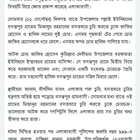
বিষয়টি নিয়ে ক্ষোভ প্রকাশ করেছে এলাকাবাসী।
সোমবার (২২ সেপ্টেম্বর) দিনগত রাতে উপজেলার গল্লাই ইউনিয়নের
বসন্তপুর গ্রামের মিজানুর রহমানের বসতঘরে চুরি করতে ঢুকে জাকির
হোসেন ও হানিফ নামের দুই চোর। এসময় গৃহকর্তা টের পেয়ে চোর
জাকির হোসেনকে ধরে ফেলে। এসময় অপর চোর হানিফ পালিয়ে যায়।
আটক চোর জাকির হোসেন কুমিল্লার দেবীদ্বার উপজেলার বরকামতা
ইউনিয়নে ইন্দ্রারচর গ্রামের বাসিন্দা। সে বসন্তপুর গ্রামে দ্বিতীয় বিয়ে
করে ঘরজামাই থাকেন এবং সেখানে একটি সংঘবদ্ধ চোরচক্র তৈরি
করে। তার সহযোগী হানিফ বসন্তপুর গ্রামের সহিদ মিয়ার ছেলে।
স্থানীয়রা জানান, দীর্ঘদিন যাবৎ এলাকায় গরু চুরি, বসতঘরে চুরির
যন্ত্রণায় অতিষ্ঠ হয়ে পড়েছে বসন্তপুর গ্রামবাসী। সোমবার মধ্য রাতে ওই
গ্রামের মিজানুর রহমানের বসতঘরে চুরি করতে ঢুকে চোরচক্র।
তাদেরকে আটক করে গণপিটুনি দিলে এলাকার প্রায় সব চুরির কথা
স্বীকার করে তারা।
ঘটনা নিশ্চিত হওয়ার পর এলাকাবাসী পুলিশের জরুরি নম্বর ৯৯৯-এ
ফোন করলে চান্দিনা থানার সহকারী উপ-পরিদর্শক (এএসআই)