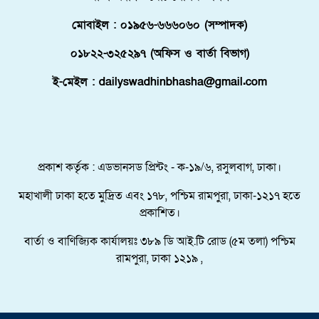
আনতে সরকারের সহযোগিতা চায় পরিবার
মোবাইল : ০১৯৫৬-৬৬৬০৬০ (সম্পাদক)
মালদ্বীপে বাংলাদেশের স্বাধীনতা ও জাতীয় দিবস
০১৮২২-৩২৫২৯৭ (অফিস ও বার্তা বিভাগ)
উদযাপন, কূটনীতিকদের সংবর্ধনা
ই-মেইল : dailyswadhinbhasha@gmail.com
শরণার্থী ও আশ্রয়প্রার্থী ব্যবস্থাপনায় মালয়েশিয়ার নতুন
পদক্ষেপ।
পুংগলী আমিনা মোস্তফা বালিকা উচ্চ বিদ্যালয়ে বিদায়,
নবীববরন ও দোয়া অনুষ্ঠিত
প্রকাশ কর্তৃক : এডভানসড প্রিন্টং - ক-১৯/৬, রসুলবাগ, ঢাকা।
মহাখালী ঢাকা হতে মুদ্রিত এবং ১৭৮, পশ্চিম রামপুরা, ঢাকা-১২১৭ হতে
প্রকাশিত।
বার্তা ও বাণিজ্যিক কার্যালয়ঃ ৩৮৯ ডি আই.টি রোড (৫ম তলা) পশ্চিম
রামপুরা, ঢাকা ১২১৯ ,