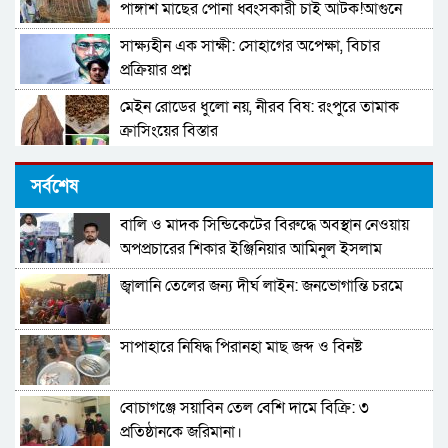
পাঙ্গাশ মাছের পোনা ধ্বংসকারী চাই আটক!আগুনে
পুড়িয়ে ধ্বংস
সাক্ষ্যহীন এক সাক্ষী: সোহাগের অপেক্ষা, বিচার
প্রক্রিয়ার প্রশ্ন
মেইন রোডের ধুলো নয়, নীরব বিষ: রংপুরে তামাক
ক্রাসিংয়ের বিস্তার
ঘাটাইলে গভীর রাতে ভয়াবহ ডাকাতি: পুলিশ পরিচয়ে
সর্বশেষ
বাড়িতে ঢুকে লুটপাট
বালি ও মাদক সিন্ডিকেটের বিরুদ্ধে অবস্থান নেওয়ায়
টাংগাইলে ১৬হাজার লিটার তেল মজুত,ফিলিং
অপপ্রচারের শিকার ইঞ্জিনিয়ার আমিনুল ইসলাম
স্টেশনকে জরিমানা।
ডালিমের অভিযোগ
জ্বালানি তেলের জন্য দীর্ঘ লাইন: জনভোগান্তি চরমে
টাংগাইলে ১৬হাজার লিটার তেল মজুত,ফিলিং
স্টেশনকে জরিমানা।
সাপাহারে নিষিদ্ধ পিরানহা মাছ জব্দ ও বিনষ্ট
মনপুরা থেকে মিয়ানমারে পণ্য পাঁচার কালে সমুদ্রগামী
একটি বোট আটক করছে কোস্টগার্ড
বোচাগঞ্জে সয়াবিন তেল বেশি দামে বিক্রি: ৩
প্রভাবশালীদের ছত্রছায়ায় মাদক বাণিজ্য : আতঙ্কে
প্রতিষ্ঠানকে জরিমানা।
এলাকাবাসী