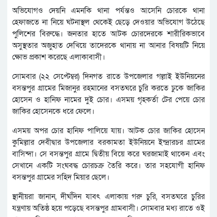
অভিযোগও দেয়নি এমনকি থানা পর্যন্তও আসেনি চোরকে থানা
হেফাজতে না নিয়ে ঘটনাস্থল থেকেই ছেড়ে দেওয়ার অভিযোগ উঠেছে
পুলিশের বিরুদ্ধে। জনতার হাতে আটক চোরদেরকে শারীরিকভাবে
অসুস্থতার অজুহাত দেখিয়ে তাদেরকে থানায় না আনার বিষয়টি নিয়ে
ক্ষোভ প্রকাশ করেছে এলাকাবাসী।
সোমবার (২২ সেপ্টেম্বর) দিনগত রাতে উপজেলার গল্লাই ইউনিয়নের
বসন্তপুর গ্রামের মিজানুর রহমানের বসতঘরে চুরি করতে ঢুকে জাকির
হোসেন ও হানিফ নামের দুই চোর। এসময় গৃহকর্তা টের পেয়ে চোর
জাকির হোসেনকে ধরে ফেলে।
এসময় অপর চোর হানিফ পালিয়ে যায়। আটক চোর জাকির হোসেন
কুমিল্লার দেবীদ্বার উপজেলার বরকামতা ইউনিয়নে ইন্দ্রারচর গ্রামের
বাসিন্দা। সে বসন্তপুর গ্রামে দ্বিতীয় বিয়ে করে ঘরজামাই থাকেন এবং
সেখানে একটি সংঘবদ্ধ চোরচক্র তৈরি করে। তার সহযোগী হানিফ
বসন্তপুর গ্রামের সহিদ মিয়ার ছেলে।
স্থানীয়রা জানান, দীর্ঘদিন যাবৎ এলাকায় গরু চুরি, বসতঘরে চুরির
যন্ত্রণায় অতিষ্ঠ হয়ে পড়েছে বসন্তপুর গ্রামবাসী। সোমবার মধ্য রাতে ওই