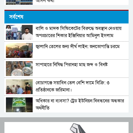
আসল কথা
(বিশাল নিয়োগ ) সম্পূর্ণ সরকারি নীতিমালা মেনে
সর্বশেষ
সারাদেশে ৫৫০ জন্য মাঠ প্রশাসন নিয়োগ দিবে জাতীয়
স্বায়ত্বশাসিত বিনিয়োগকারী প্রতিষ্ঠান-
বালি ও মাদক সিন্ডিকেটের বিরুদ্ধে অবস্থান নেওয়ায়
প্রবাসীদের ভিসার মেয়াদ বাড়ানো নিয়ে নতুন বার্তা
NHR.DO.NGO-ক্ষুদ্র ঋণদান প্রকল্প: BEEC
অপপ্রচারের শিকার ইঞ্জিনিয়ার আমিনুল ইসলাম
পররাষ্ট্র প্রতিমন্ত্রীর
ডালিমের অভিযোগ
জ্বালানি তেলের জন্য দীর্ঘ লাইন: জনভোগান্তি চরমে
মহাকাশ থেকে তোলা পৃথিবীর ছবি পাঠালেন
আর্টেমিস-২-এর নভোচারীরা
সাপাহারে নিষিদ্ধ পিরানহা মাছ জব্দ ও বিনষ্ট
সাড়ে চার কোটির ছায়া: শ্বশুর সামনে, কাস্টমস্
জামাতার সংযোগ
বোচাগঞ্জে সয়াবিন তেল বেশি দামে বিক্রি: ৩
স্বাস্থ্যসেবা দোরগোড়ায় দাবি, বাস্তবতা ও অপেক্ষার
প্রতিষ্ঠানকে জরিমানা।
অধিকার না ব্যবসা? ট্রেড ইউনিয়ন নিবন্ধনের অন্ধকার
পীরগাছায় লাইনম্যান পেটানো: অভিযোগ আছে, মামলা
অর্থনীতি
নেই
সেতাবগঞ্জ সরকারি পাইলট মডেল উচ্চ বিদ্যালয়ে
বৈধ কাগজপত্র-হেলমেট ছাড়া মিলবে না জ্বালানি তেল
বাংলা নববর্ষ উপলক্ষে চিত্রাঙ্কন।