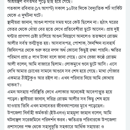
আশ্রয়স্থল বসতঘর পুড়ে ছাই হয়ে গেছে।
গতকাল রবিবার (১৭ আগস্ট) সকাল ১০টার দিকে বৈদ্যুতিক শর্ট সার্কিট
থেকে এ দুর্ঘটনা ঘটে।
স্থানীয়রা জানান, আগুন লাগার সময় ঘরে কেউ ছিলেন না। হঠাৎ ঘরের
ভেতর থেকে ধোঁয়া বের হতে দেখে প্রতিবেশীরা ছুটে আসেন। প্রায় দুই
ঘণ্টার প্রাণপণ চেষ্টা চালিয়ে আগুন নিয়ন্ত্রণে আনলেও ততক্ষণে রোস্তম
আলীর সর্বস্ব ভস্মীভূত হয়। আসবাবপত্র, পোশাক, দৈনন্দিন ব্যবহার্য
জিনিসপত্র থেকে শুরু করে নগদ অর্থ কোনো কিছুই রক্ষা পায়নি। ক্ষতির
পরিমাণ প্রায় ৫ লাখ টাকা বলে জানা গেছে। চোখ ভেজা কণ্ঠে রোস্তম
আলী বলেন, আমি বাজারে ছিলাম। লোকমুখে শুনে ছুটে আসি। এসে
দেখি আমার চোখের সামনে আগুনে সব শেষ হয়ে গেছে। মাথা গোঁজার
একমাত্র ঠাঁইটুকুও আর রইল না। এখন পরিবার নিয়ে আমি কোথায়
থাকব?।
এমন অসহায় পরিস্থিতি দেখে এলাকার অনেকেই আবেগাপ্লুত হয়ে
পড়েন। স্থানীয়রা জানান, দরিদ্র রোস্তম আলীর সব কিছু শেষ হয়ে
যাওয়ায় তিনি এখন মানবেতর জীবনযাপনের মুখে পড়েছেন।
উপজেলা নির্বাহী কর্মকর্তা (ইউএনও) মাহমুদা জাহান বলেন, আমি
ঘটনাস্থল সরেজমিনে পরিদর্শন করব। ক্ষতিগ্রস্ত পরিবারকে উপজেলা
প্রশাসনের পক্ষ থেকে সহানুভূতি সহকারে আর্থিক সহায়তা ও