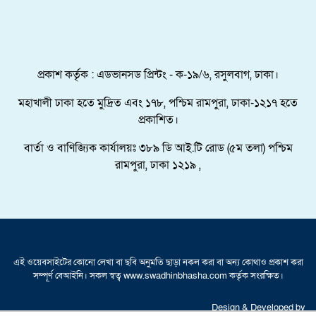
পদক্ষেপ।
পুংগলী আমিনা মোস্তফা বালিকা উচ্চ বিদ্যালয়ে বিদায়,
নবীববরন ও দোয়া অনুষ্ঠিত
প্রকাশ কর্তৃক : এডভানসড প্রিন্টং - ক-১৯/৬, রসুলবাগ, ঢাকা।
মহাখালী ঢাকা হতে মুদ্রিত এবং ১৭৮, পশ্চিম রামপুরা, ঢাকা-১২১৭ হতে
প্রকাশিত।
বার্তা ও বাণিজ্যিক কার্যালয়ঃ ৩৮৯ ডি আই.টি রোড (৫ম তলা) পশ্চিম
রামপুরা, ঢাকা ১২১৯ ,
এই ওয়েবসাইটের কোনো লেখা বা ছবি অনুমতি ছাড়া নকল করা বা অন্য কোথাও প্রকাশ করা
সম্পূর্ণ বেআইনি। সকল স্বত্ব www.swadhinbhasha.com কর্তৃক সংরক্ষিত।
Design & Developed by