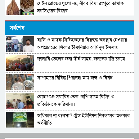
মেইন রোডের ধুলো নয়, নীরব বিষ: রংপুরে তামাক
ক্রাসিংয়ের বিস্তার
ঘাটাইলে গভীর রাতে ভয়াবহ ডাকাতি: পুলিশ পরিচয়ে
সর্বশেষ
বাড়িতে ঢুকে লুটপাট
বালি ও মাদক সিন্ডিকেটের বিরুদ্ধে অবস্থান নেওয়ায়
টাংগাইলে ১৬হাজার লিটার তেল মজুত,ফিলিং
অপপ্রচারের শিকার ইঞ্জিনিয়ার আমিনুল ইসলাম
স্টেশনকে জরিমানা।
ডালিমের অভিযোগ
জ্বালানি তেলের জন্য দীর্ঘ লাইন: জনভোগান্তি চরমে
টাংগাইলে ১৬হাজার লিটার তেল মজুত,ফিলিং
স্টেশনকে জরিমানা।
সাপাহারে নিষিদ্ধ পিরানহা মাছ জব্দ ও বিনষ্ট
মনপুরা থেকে মিয়ানমারে পণ্য পাঁচার কালে সমুদ্রগামী
একটি বোট আটক করছে কোস্টগার্ড
বোচাগঞ্জে সয়াবিন তেল বেশি দামে বিক্রি: ৩
প্রভাবশালীদের ছত্রছায়ায় মাদক বাণিজ্য : আতঙ্কে
প্রতিষ্ঠানকে জরিমানা।
এলাকাবাসী
অধিকার না ব্যবসা? ট্রেড ইউনিয়ন নিবন্ধনের অন্ধকার
মনপুরার মেঘনায় মৎস্য অফিসের যৌথ অভিযানে
অর্থনীতি
আটটি বেহুন্দী জাল আটক!আগুনে পুড়িয়ে ধ্বংস
সেতাবগঞ্জ সরকারি পাইলট মডেল উচ্চ বিদ্যালয়ে
বোচাগঞ্জে চুরি ও ডাকাতির মামলায় আসামি গ্রেফতার।