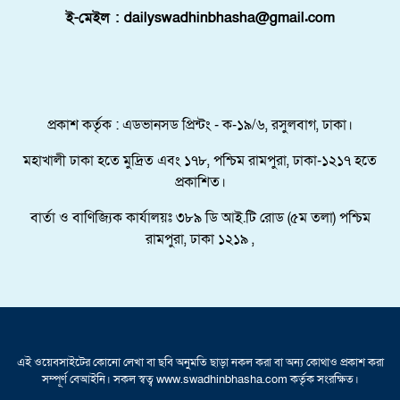
ই-মেইল : dailyswadhinbhasha@gmail.com
শরণার্থী ও আশ্রয়প্রার্থী ব্যবস্থাপনায় মালয়েশিয়ার নতুন
পদক্ষেপ।
পুংগলী আমিনা মোস্তফা বালিকা উচ্চ বিদ্যালয়ে বিদায়,
নবীববরন ও দোয়া অনুষ্ঠিত
প্রকাশ কর্তৃক : এডভানসড প্রিন্টং - ক-১৯/৬, রসুলবাগ, ঢাকা।
মহাখালী ঢাকা হতে মুদ্রিত এবং ১৭৮, পশ্চিম রামপুরা, ঢাকা-১২১৭ হতে
প্রকাশিত।
বার্তা ও বাণিজ্যিক কার্যালয়ঃ ৩৮৯ ডি আই.টি রোড (৫ম তলা) পশ্চিম
রামপুরা, ঢাকা ১২১৯ ,
এই ওয়েবসাইটের কোনো লেখা বা ছবি অনুমতি ছাড়া নকল করা বা অন্য কোথাও প্রকাশ করা
সম্পূর্ণ বেআইনি। সকল স্বত্ব www.swadhinbhasha.com কর্তৃক সংরক্ষিত।