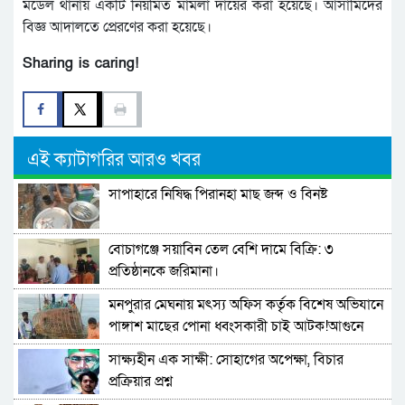
মডেল থানায় একটি নিয়মিত মামলা দায়ের করা হয়েছে। আসামিদের
বিজ্ঞ আদালতে প্রেরণের করা হয়েছে।
Sharing is caring!
এই ক্যাটাগরির আরও খবর
সাপাহারে নিষিদ্ধ পিরানহা মাছ জব্দ ও বিনষ্ট
বোচাগঞ্জে সয়াবিন তেল বেশি দামে বিক্রি: ৩
প্রতিষ্ঠানকে জরিমানা।
মনপুরার মেঘনায় মৎস্য অফিস কর্তৃক বিশেষ অভিযানে
পাঙ্গাশ মাছের পোনা ধ্বংসকারী চাই আটক!আগুনে
পুড়িয়ে ধ্বংস
সাক্ষ্যহীন এক সাক্ষী: সোহাগের অপেক্ষা, বিচার
প্রক্রিয়ার প্রশ্ন