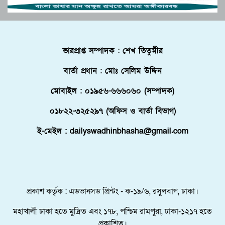
পুলিশে কনস্টেবল পদে কোন জেলায় কতজন নিয়োগ।
বোচাগঞ্জে গণভোট বাস্তবায়নের দাবিতে লিফলেট
ভারপ্রাপ্ত সম্পাদক : শেখ তিতুমীর
বিতরণ করেন ১১ দলীয় ঐক্য।
বার্তা প্রধান : মোঃ সেলিম উদ্দিন
ফ্লোরিডায় বাংলাদেশি তরুণ নিহত, মরদেহ দেশে
আনতে সরকারের সহযোগিতা চায় পরিবার
মোবাইল : ০১৯৫৬-৬৬৬০৬০ (সম্পাদক)
মালদ্বীপে বাংলাদেশের স্বাধীনতা ও জাতীয় দিবস
০১৮২২-৩২৫২৯৭ (অফিস ও বার্তা বিভাগ)
উদযাপন, কূটনীতিকদের সংবর্ধনা
ই-মেইল : dailyswadhinbhasha@gmail.com
শরণার্থী ও আশ্রয়প্রার্থী ব্যবস্থাপনায় মালয়েশিয়ার নতুন
পদক্ষেপ।
পুংগলী আমিনা মোস্তফা বালিকা উচ্চ বিদ্যালয়ে বিদায়,
নবীববরন ও দোয়া অনুষ্ঠিত
প্রকাশ কর্তৃক : এডভানসড প্রিন্টং - ক-১৯/৬, রসুলবাগ, ঢাকা।
মহাখালী ঢাকা হতে মুদ্রিত এবং ১৭৮, পশ্চিম রামপুরা, ঢাকা-১২১৭ হতে
প্রকাশিত।