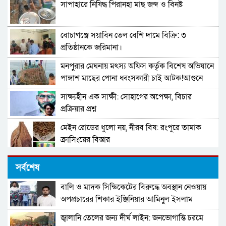
সাপাহারে নিষিদ্ধ পিরানহা মাছ জব্দ ও বিনষ্ট
বোচাগঞ্জে সয়াবিন তেল বেশি দামে বিক্রি: ৩
প্রতিষ্ঠানকে জরিমানা।
মনপুরার মেঘনায় মৎস্য অফিস কর্তৃক বিশেষ অভিযানে
পাঙ্গাশ মাছের পোনা ধ্বংসকারী চাই আটক!আগুনে
পুড়িয়ে ধ্বংস
সাক্ষ্যহীন এক সাক্ষী: সোহাগের অপেক্ষা, বিচার
প্রক্রিয়ার প্রশ্ন
মেইন রোডের ধুলো নয়, নীরব বিষ: রংপুরে তামাক
ক্রাসিংয়ের বিস্তার
ঘাটাইলে গভীর রাতে ভয়াবহ ডাকাতি: পুলিশ পরিচয়ে
সর্বশেষ
বাড়িতে ঢুকে লুটপাট
বালি ও মাদক সিন্ডিকেটের বিরুদ্ধে অবস্থান নেওয়ায়
মনপুরার জনতা বাজারে ভয়াবহ অগ্নিকাণ্ড!তিন দোকান
অপপ্রচারের শিকার ইঞ্জিনিয়ার আমিনুল ইসলাম
পুড়ে ছাই
ডালিমের অভিযোগ
জ্বালানি তেলের জন্য দীর্ঘ লাইন: জনভোগান্তি চরমে
টাংগাইলে ১৬হাজার লিটার তেল মজুত,ফিলিং