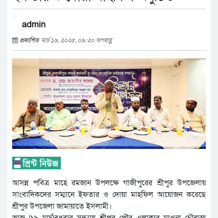
admin
প্রকাশিত
মার্চ ১৯, ২০২৫, ০৯:২০ অপরাহ্ণ
আসন্ন পবিত্র মাহে রমজান উপলক্ষে গাজীপুরের শ্রীপুর উপজেলায়
সাংবাদিকদের সম্মানে ইফতার ও দোয়া মাহফিল আয়োজন করেছে
শ্রীপুর উপজেলা জামায়াতে ইসলামী।
আজ (১৯ মার্চ)বুধবার সন্ধ্যায় শ্রীপুর পৌর এলাকার মাওনা চৌরাস্তা