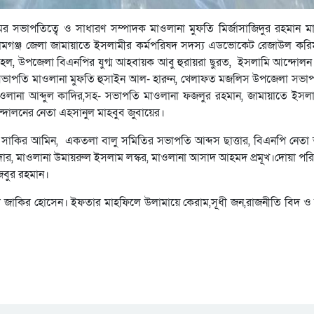
সভাপতিত্বে ও সাধারণ সম্পাদক মাওলানা মুফতি মির্জাসাজিদুর রহমান ম
সুনামগঞ্জ জেলা জামায়াতে ইসলামীর কর্মপরিষদ সদস্য এডভোকেট রেজাউল করি
ল, উপজেলা বিএনপির যুগ্ম আহবায়ক আবু হুরায়রা ছুরত, ইসলামি আন্দোলন
-সভাপতি মাওলানা মুফতি হুসাইন আল- হারুন, খেলাফত মজলিস উপজেলা সভাপ
ানা আব্দুল কাদির,সহ- সভাপতি মাওলানা ফজলুর রহমান, জামায়াতে ইসল
ন্দোলনের নেতা এহসানুল মাহবুব জুবায়ের।
সাকির আমিন, একতলা বালু সমিতির সভাপতি আব্দস ছাত্তার, বিএনপি নেতা আ
র, মাওলানা উমায়রুল ইসলাম লস্কর, মাওলানা আসাদ আহমদ প্রমূখ।দোয়া পর
িবুর রহমান।
া জাকির হোসেন। ইফতার মাহফিলে উলামায়ে কেরাম,সূধী জন,রাজনীতি বিদ ও 