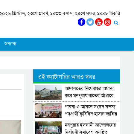
০২৬ খ্রিস্টাব্দ, ২৩শে শ্রাবণ, ১৪৩৩ বঙ্গাব্দ, ২৪শে সফর, ১৪৪৮ হিজরি
অন্যান্য
এই ক্যাটাগরির আরও খবর
আদালতের নিষেধাজ্ঞা অমান্য
করে মনপুরায় রাতের আঁধারে
ঘর নির্মাণের অভিযোগ
পাবনা-৩ আসনে সংসদ সদস্য
পদপ্রার্থী কৃষিবিদ হাসান জাফির
তুহিনের সঙ্গে সাংবাদিকদের
মনপুরায় ইসলামী আন্দোলনের
মতবিনিময়।
নির্বাচনী সমাবেশ অনুষ্ঠিত