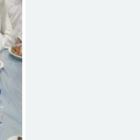
নিহত, মরদেহ দেশে আনতে
সরকারের সহযোগিতা চায়
মালদ্বীপে বাংলাদেশের
পরিবার
স্বাধীনতা ও জাতীয় দিবস
উদযাপন, কূটনীতিকদের
শরণার্থী ও আশ্রয়প্রার্থী
সংবর্ধনা
ব্যবস্থাপনায় মালয়েশিয়ার নতুন
পদক্ষেপ।
পুংগলী আমিনা মোস্তফা বালিকা
উচ্চ বিদ্যালয়ে বিদায়, নবীববরন
ও দোয়া অনুষ্ঠিত