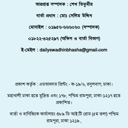
ভারপ্রাপ্ত সম্পাদক : শেখ তিতুমীর
বিতরণ করেন ১১ দলীয় ঐক্য।
বার্তা প্রধান : মোঃ সেলিম উদ্দিন
ফ্লোরিডায় বাংলাদেশি তরুণ নিহত, মরদেহ দেশে
আনতে সরকারের সহযোগিতা চায় পরিবার
মোবাইল : ০১৯৫৬-৬৬৬০৬০ (সম্পাদক)
মালদ্বীপে বাংলাদেশের স্বাধীনতা ও জাতীয় দিবস
০১৮২২-৩২৫২৯৭ (অফিস ও বার্তা বিভাগ)
উদযাপন, কূটনীতিকদের সংবর্ধনা
ই-মেইল : dailyswadhinbhasha@gmail.com
শরণার্থী ও আশ্রয়প্রার্থী ব্যবস্থাপনায় মালয়েশিয়ার নতুন
পদক্ষেপ।
পুংগলী আমিনা মোস্তফা বালিকা উচ্চ বিদ্যালয়ে বিদায়,
নবীববরন ও দোয়া অনুষ্ঠিত
প্রকাশ কর্তৃক : এডভানসড প্রিন্টং - ক-১৯/৬, রসুলবাগ, ঢাকা।
মহাখালী ঢাকা হতে মুদ্রিত এবং ১৭৮, পশ্চিম রামপুরা, ঢাকা-১২১৭ হতে
প্রকাশিত।
বার্তা ও বাণিজ্যিক কার্যালয়ঃ ৩৮৯ ডি আই.টি রোড (৫ম তলা) পশ্চিম
রামপুরা, ঢাকা ১২১৯ ,