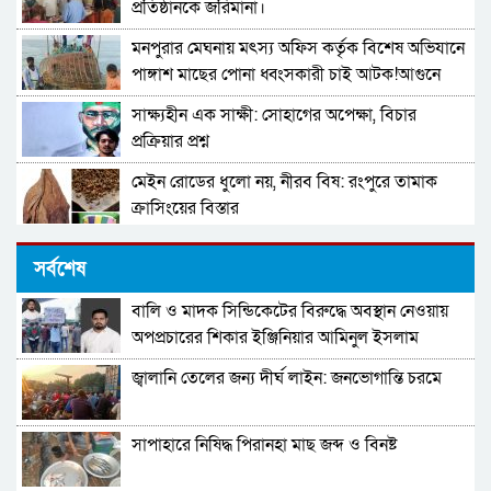
প্রতিষ্ঠানকে জরিমানা।
মনপুরার মেঘনায় মৎস্য অফিস কর্তৃক বিশেষ অভিযানে
পাঙ্গাশ মাছের পোনা ধ্বংসকারী চাই আটক!আগুনে
পুড়িয়ে ধ্বংস
সাক্ষ্যহীন এক সাক্ষী: সোহাগের অপেক্ষা, বিচার
প্রক্রিয়ার প্রশ্ন
মেইন রোডের ধুলো নয়, নীরব বিষ: রংপুরে তামাক
ক্রাসিংয়ের বিস্তার
ঘাটাইলে গভীর রাতে ভয়াবহ ডাকাতি: পুলিশ পরিচয়ে
সর্বশেষ
বাড়িতে ঢুকে লুটপাট
বালি ও মাদক সিন্ডিকেটের বিরুদ্ধে অবস্থান নেওয়ায়
টাংগাইলে ১৬হাজার লিটার তেল মজুত,ফিলিং
অপপ্রচারের শিকার ইঞ্জিনিয়ার আমিনুল ইসলাম
স্টেশনকে জরিমানা।
ডালিমের অভিযোগ
জ্বালানি তেলের জন্য দীর্ঘ লাইন: জনভোগান্তি চরমে
টাংগাইলে ১৬হাজার লিটার তেল মজুত,ফিলিং
স্টেশনকে জরিমানা।
সাপাহারে নিষিদ্ধ পিরানহা মাছ জব্দ ও বিনষ্ট
মনপুরা থেকে মিয়ানমারে পণ্য পাঁচার কালে সমুদ্রগামী
একটি বোট আটক করছে কোস্টগার্ড