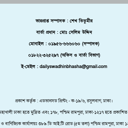
ভারপ্রাপ্ত সম্পাদক : শেখ তিতুমীর
বার্তা প্রধান : মোঃ সেলিম উদ্দিন
মোবাইল : ০১৯৫৬-৬৬৬০৬০ (সম্পাদক)
০১৮২২-৩২৫২৯৭ (অফিস ও বার্তা বিভাগ)
ই-মেইল : dailyswadhinbhasha@gmail.com
প্রকাশ কর্তৃক : এডভানসড প্রিন্টং - ক-১৯/৬, রসুলবাগ, ঢাকা।
মহাখালী ঢাকা হতে মুদ্রিত এবং ১৭৮, পশ্চিম রামপুরা, ঢাকা-১২১৭ হতে প্রকাশিত
তা ও বাণিজ্যিক কার্যালয়ঃ ৩৮৯ ডি আই.টি রোড (৫ম তলা) পশ্চিম রামপুরা, ঢাকা ১