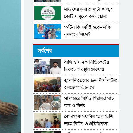
মায়েদের জন্য ৫ ঘণ্টা কাজ, ৭
কোটি মানুষের কর্মসংস্থান:
জামায়াতের ইশতেহার
পর্যটন কি বর্জ্যই হবে—নাকি
বদলাবে নিয়ম?
রাষ্ট্রের নীরবতায় ছাত্রদের কণ্ঠ:
সর্বশেষ
রংপুরে ‘হ্যাঁ মার্চ’-এর নেতৃত্বে
রিফাত রশীদ ও আসিফ আল
বালি ও মাদক সিন্ডিকেটের
শিক্ষাপ্রতিষ্ঠানে নির্বাচনী সভা-
ইসলাম
বিরুদ্ধে অবস্থান নেওয়ায়
সমাবেশ নিষিদ্ধ
অপপ্রচারের শিকার ইঞ্জিনিয়ার
জ্বালানি তেলের জন্য দীর্ঘ লাইন:
প্রবাসীদের প্রথম ভোট ধানের
আমিনুল ইসলাম ডালিমের
জনভোগান্তি চরমে
শীষের পক্ষে হোক
অভিযোগ
সাপাহারে নিষিদ্ধ পিরানহা মাছ
শীতার্তদের সহায়তায় বিত্তবানরা
জব্দ ও বিনষ্ট
এগিয়ে আসুন- চসিক মেয়র
বোচাগঞ্জে সয়াবিন তেল বেশি
চট্টগ্রামে চীনের ডাক্তাররা দিবেন
দামে বিক্রি: ৩ প্রতিষ্ঠানকে
বিনামূল্যে পরামর্শ
জরিমানা।