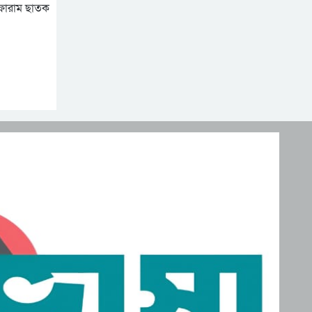
নিহত, মরদেহ দেশে আনতে
ব ফোরাম ছাতক
সরকারের সহযোগিতা চায়
মালদ্বীপে বাংলাদেশের
পরিবার
স্বাধীনতা ও জাতীয় দিবস
উদযাপন, কূটনীতিকদের
শরণার্থী ও আশ্রয়প্রার্থী
সংবর্ধনা
ব্যবস্থাপনায় মালয়েশিয়ার নতুন
পদক্ষেপ।
পুংগলী আমিনা মোস্তফা বালিকা
উচ্চ বিদ্যালয়ে বিদায়, নবীববরন
ও দোয়া অনুষ্ঠিত