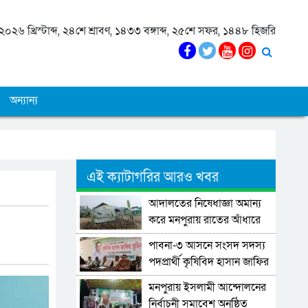
০২৬ খ্রিস্টাব্দ, ২৪শে শ্রাবণ, ১৪৩৩ বঙ্গাব্দ, ২৫শে সফর, ১৪৪৮ হিজরি
অন্যান্য
এই ক্যাটাগরির আরও খবর
আদালতের নিষেধাজ্ঞা অমান্য
করে মনপুরায় রাতের আঁধারে
ঘর নির্মাণের অভিযোগ
পাবনা-৩ আসনে সংসদ সদস্য
পদপ্রার্থী কৃষিবিদ হাসান জাফির
তুহিনের সঙ্গে সাংবাদিকদের
মনপুরায় ইসলামী আন্দোলনের
মতবিনিময়।
নির্বাচনী সমাবেশ অনুষ্ঠিত