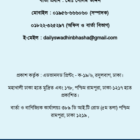
বার্তা প্রধান : মোঃ সেলিম উদ্দিন
জোরদারের অঙ্গীকার
মোবাইল : ০১৯৫৬-৬৬৬০৬০ (সম্পাদক)
পুলিশে কনস্টেবল পদে কোন জেলায় কতজন
নিয়োগ।
০১৮২২-৩২৫২৯৭ (অফিস ও বার্তা বিভাগ)
ই-মেইল : dailyswadhinbhasha@gmail.com
বোচাগঞ্জে গণভোট বাস্তবায়নের দাবিতে
লিফলেট বিতরণ করেন ১১ দলীয় ঐক্য।
ফ্লোরিডায় বাংলাদেশি তরুণ নিহত, মরদেহ
প্রকাশ কর্তৃক : এডভানসড প্রিন্টং - ক-১৯/৬, রসুলবাগ, ঢাকা।
দেশে আনতে সরকারের সহযোগিতা চায়
পরিবার
মহাখালী ঢাকা হতে মুদ্রিত এবং ১৭৮, পশ্চিম রামপুরা, ঢাকা-১২১৭ হতে
প্রকাশিত।
মালদ্বীপে বাংলাদেশের স্বাধীনতা ও জাতীয়
দিবস উদযাপন, কূটনীতিকদের সংবর্ধনা
বার্তা ও বাণিজ্যিক কার্যালয়ঃ ৩৮৯ ডি আই.টি রোড (৫ম তলা) পশ্চিম
রামপুরা, ঢাকা ১২১৯ ,
শরণার্থী ও আশ্রয়প্রার্থী ব্যবস্থাপনায়
মালয়েশিয়ার নতুন পদক্ষেপ।