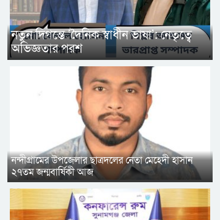
নতুন দিগন্তে ‘দৈনিক স্বাধীন ভাষা’: নেতৃত্বে
অভিজ্ঞতার পরশ
নন্দীগ্রামের উপজেলার ছাত্রদলের নেতা মেহেদী হাসান
২৭তম জন্মবার্ষিকী আজ