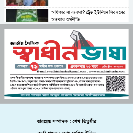
অধিকার না ব্যবসা? ট্রেড ইউনিয়ন নিবন্ধনের
অন্ধকার অর্থনীতি
সেতাবগঞ্জ সরকারি পাইলট মডেল উচ্চ
বিদ্যালয়ে বাংলা নববর্ষ উপলক্ষে চিত্রাঙ্কন।
মনপুরার মেঘনায় মৎস্য অফিস কর্তৃক বিশেষ
অভিযানে পাঙ্গাশ মাছের পোনা ধ্বংসকারী
চাই আটক!আগুনে পুড়িয়ে ধ্বংস
জুলাই সনদ বাস্তবায়ন নিয়ে প্রশ্ন: রংপুরে ১১
দলের বিক্ষোভ
উচ্চশিক্ষা ও দক্ষতা উন্নয়ন বাংলাদেশ-
ভারপ্রাপ্ত সম্পাদক : শেখ তিতুমীর
মালয়েশিয়া দ্বিপাক্ষিক সহযোগিতা