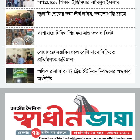
অপপ্রচারের শিকার ইঞ্জিনিয়ার আমিনুল ইসলাম
ডালিমের অভিযোগ
জ্বালানি তেলের জন্য দীর্ঘ লাইন: জনভোগান্তি চরমে
সাপাহারে নিষিদ্ধ পিরানহা মাছ জব্দ ও বিনষ্ট
বোচাগঞ্জে সয়াবিন তেল বেশি দামে বিক্রি: ৩
প্রতিষ্ঠানকে জরিমানা।
অধিকার না ব্যবসা? ট্রেড ইউনিয়ন নিবন্ধনের অন্ধকার
অর্থনীতি
সেতাবগঞ্জ সরকারি পাইলট মডেল উচ্চ বিদ্যালয়ে
বাংলা নববর্ষ উপলক্ষে চিত্রাঙ্কন।
মনপুরার মেঘনায় মৎস্য অফিস কর্তৃক বিশেষ অভিযানে
পাঙ্গাশ মাছের পোনা ধ্বংসকারী চাই আটক!আগুনে
পুড়িয়ে ধ্বংস
জুলাই সনদ বাস্তবায়ন নিয়ে প্রশ্ন: রংপুরে ১১ দলের
বিক্ষোভ