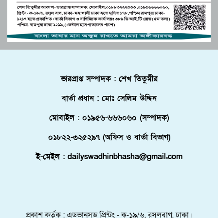
উচ্চশিক্ষা ও দক্ষতা উন্নয়ন বাংলাদেশ-মালয়েশিয়া
দ্বিপাক্ষিক সহযোগিতা জোরদারের অঙ্গীকার
পুলিশে কনস্টেবল পদে কোন জেলায় কতজন নিয়োগ।
বোচাগঞ্জে গণভোট বাস্তবায়নের দাবিতে লিফলেট
ভারপ্রাপ্ত সম্পাদক : শেখ তিতুমীর
বিতরণ করেন ১১ দলীয় ঐক্য।
বার্তা প্রধান : মোঃ সেলিম উদ্দিন
ফ্লোরিডায় বাংলাদেশি তরুণ নিহত, মরদেহ দেশে
আনতে সরকারের সহযোগিতা চায় পরিবার
মোবাইল : ০১৯৫৬-৬৬৬০৬০ (সম্পাদক)
মালদ্বীপে বাংলাদেশের স্বাধীনতা ও জাতীয় দিবস
০১৮২২-৩২৫২৯৭ (অফিস ও বার্তা বিভাগ)
উদযাপন, কূটনীতিকদের সংবর্ধনা
ই-মেইল : dailyswadhinbhasha@gmail.com
শরণার্থী ও আশ্রয়প্রার্থী ব্যবস্থাপনায় মালয়েশিয়ার নতুন
পদক্ষেপ।
পুংগলী আমিনা মোস্তফা বালিকা উচ্চ বিদ্যালয়ে বিদায়,
নবীববরন ও দোয়া অনুষ্ঠিত
প্রকাশ কর্তৃক : এডভানসড প্রিন্টং - ক-১৯/৬, রসুলবাগ, ঢাকা।