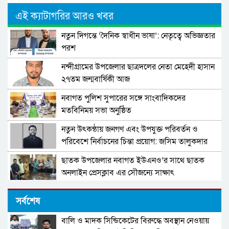
এই ক্যাটাগরির আরও খবর
নতুন দিগন্তে ‘দৈনিক স্বাধীন ভাষা’: নেতৃত্বে অভিজ্ঞতার
পরশ
নন্দীগ্রামের উপজেলার ছাত্রদলের নেতা মেহেদী হাসান
২৭তম জন্মবার্ষিকী আজ
নবাগত পুলিশ সুপারের সঙ্গে সাংবাদিকদের
মতবিনিময় সভা অনুষ্ঠিত
নতুন উৎকন্ঠায় জনগণ এবং উপযুক্ত পরিবর্তন ও
পরিবেশে নির্বাচনের চিন্তা প্রয়োগ: জসিম তালুকদার
ছাতক উপজেলার নবাগত ইউএনও’র সাথে ছাতক
অনলাইন প্রেসক্লাব এর সৌজন্যে সাক্ষাৎ
সর্বশেষ
বালি ও মাদক সিন্ডিকেটের বিরুদ্ধে অবস্থান নেওয়ায়