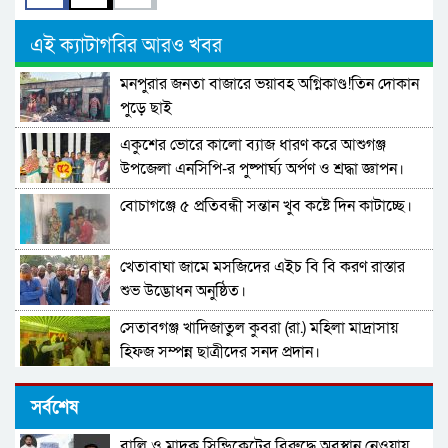
এই ক্যাটাগরির আরও খবর
মনপুরার জনতা বাজারে ভয়াবহ অগ্নিকাণ্ড!তিন দোকান
পুড়ে ছাই
একুশের ভোরে কালো ব্যাজ ধারণ করে আশুগঞ্জ
উপজেলা এনসিপি-র পুষ্পার্ঘ্য অর্পণ ও শ্রদ্ধা জ্ঞাপন।
বোচাগঞ্জে ৫ প্রতিবন্ধী সন্তান খুব কষ্টে দিন কাটাচ্ছে।
খেতাবাঘা জামে মসজিদের এইচ বি বি করণ রাস্তার
শুভ উদ্ভোধন অনুষ্ঠিত।
সেতাবগঞ্জ খাদিজাতুল কুবরা (রা.) মহিলা মাদ্রাসায়
হিফজ সম্পন্ন ছাত্রীদের সনদ প্রদান।
দারুল উলুম মুঈনুল ইসলাম হামিউচ্ছুন্নাহ মাদরাসার
সর্বশেষ
তিনতলার ভবনের নির্মাণ কাজের উদ্বোধন।
বালি ও মাদক সিন্ডিকেটের বিরুদ্ধে অবস্থান নেওয়ায়