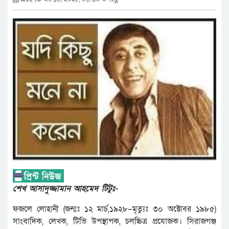
শেখ আসাদুজ্জামান আহমেদ টিটুঃ-
ফজলে লোহানী (জন্মঃ ১২ মার্চ,১৯২৮–মৃত্যুঃ ৩০ অক্টোবর ১৯৮৫)
সাংবাদিক, লেখক, টিভি উপস্থাপক, চলচ্চিত্র প্রযোজক। সিরাজগঞ্জ