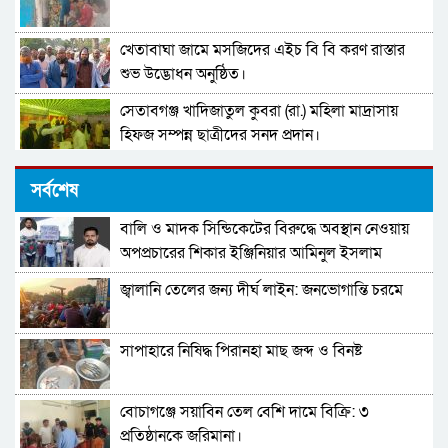
খেতাবাঘা জামে মসজিদের এইচ বি বি করণ রাস্তার
শুভ উদ্ভোধন অনুষ্ঠিত।
সেতাবগঞ্জ খাদিজাতুল কুবরা (রা.) মহিলা মাদ্রাসায়
হিফজ সম্পন্ন ছাত্রীদের সনদ প্রদান।
দারুল উলুম মুঈনুল ইসলাম হামিউচ্ছুন্নাহ মাদরাসার
সর্বশেষ
তিনতলার ভবনের নির্মাণ কাজের উদ্বোধন।
বালি ও মাদক সিন্ডিকেটের বিরুদ্ধে অবস্থান নেওয়ায়
পাবনা–৩ আসনের নাগরিকদের উদ্দেশ্যে খোলা বার্তা
অপপ্রচারের শিকার ইঞ্জিনিয়ার আমিনুল ইসলাম
ডালিমের অভিযোগ
জ্বালানি তেলের জন্য দীর্ঘ লাইন: জনভোগান্তি চরমে
মনপুরায় বসত ঘড় চুরি! স্বর্নের জিনিস ও নগদ টাকা
নিয়ে যায় চোরচক্র
সাপাহারে নিষিদ্ধ পিরানহা মাছ জব্দ ও বিনষ্ট
সহকারী শিক্ষক মোছা:সাজেদা খাতুন এর অবসর জনিত
বিদায় সংবর্ধনা
বোচাগঞ্জে সয়াবিন তেল বেশি দামে বিক্রি: ৩
পাবনা-৩ আসনে গণফোরামের প্রার্থী সরদার আশা
প্রতিষ্ঠানকে জরিমানা।
পারভেজের ভরসা তরুণ ও নারীদের