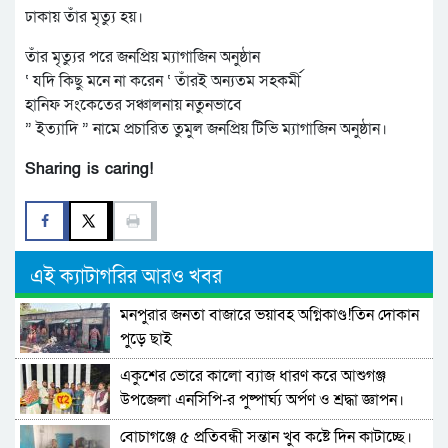
ঢাকায় তাঁর মৃত্যু হয়।
তাঁর মৃত্যুর পরে জনপ্রিয় ম্যাগাজিন অনুষ্ঠান
‘ যদি কিছু মনে না করেন ‘ তাঁরই অন্যতম সহকর্মী
হানিফ সংকেতের সঞ্চালনায় নতুনভাবে
” ইত্যাদি ” নামে প্রচারিত তুমুল জনপ্রিয় টিভি ম্যাগাজিন অনুষ্ঠান।
Sharing is caring!
এই ক্যাটাগরির আরও খবর
মনপুরার জনতা বাজারে ভয়াবহ অগ্নিকাণ্ড!তিন দোকান
পুড়ে ছাই
একুশের ভোরে কালো ব্যাজ ধারণ করে আশুগঞ্জ
উপজেলা এনসিপি-র পুষ্পার্ঘ্য অর্পণ ও শ্রদ্ধা জ্ঞাপন।
বোচাগঞ্জে ৫ প্রতিবন্ধী সন্তান খুব কষ্টে দিন কাটাচ্ছে।