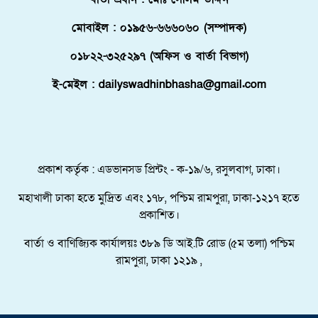
ফ্লোরিডায় বাংলাদেশি তরুণ নিহত, মরদেহ দেশে
আনতে সরকারের সহযোগিতা চায় পরিবার
মোবাইল : ০১৯৫৬-৬৬৬০৬০ (সম্পাদক)
মালদ্বীপে বাংলাদেশের স্বাধীনতা ও জাতীয় দিবস
০১৮২২-৩২৫২৯৭ (অফিস ও বার্তা বিভাগ)
উদযাপন, কূটনীতিকদের সংবর্ধনা
ই-মেইল : dailyswadhinbhasha@gmail.com
শরণার্থী ও আশ্রয়প্রার্থী ব্যবস্থাপনায় মালয়েশিয়ার নতুন
পদক্ষেপ।
পুংগলী আমিনা মোস্তফা বালিকা উচ্চ বিদ্যালয়ে বিদায়,
নবীববরন ও দোয়া অনুষ্ঠিত
প্রকাশ কর্তৃক : এডভানসড প্রিন্টং - ক-১৯/৬, রসুলবাগ, ঢাকা।
মহাখালী ঢাকা হতে মুদ্রিত এবং ১৭৮, পশ্চিম রামপুরা, ঢাকা-১২১৭ হতে
প্রকাশিত।
বার্তা ও বাণিজ্যিক কার্যালয়ঃ ৩৮৯ ডি আই.টি রোড (৫ম তলা) পশ্চিম
রামপুরা, ঢাকা ১২১৯ ,