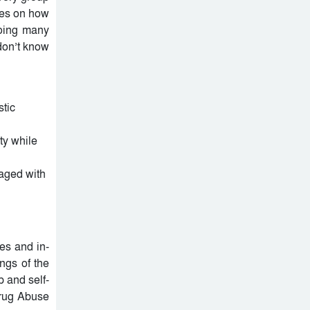
নিহত, মরদেহ দেশে আনতে
cies on how
সরকারের সহযোগিতা চায়
oing many
মালদ্বীপে বাংলাদেশের
পরিবার
 don’t know
স্বাধীনতা ও জাতীয় দিবস
উদযাপন, কূটনীতিকদের
শরণার্থী ও আশ্রয়প্রার্থী
সংবর্ধনা
ব্যবস্থাপনায় মালয়েশিয়ার নতুন
পদক্ষেপ।
stic
পুংগলী আমিনা মোস্তফা বালিকা
উচ্চ বিদ্যালয়ে বিদায়, নবীববরন
ty while
ও দোয়া অনুষ্ঠিত
naged with
ces and in-
ngs of the
p and self-
Drug Abuse