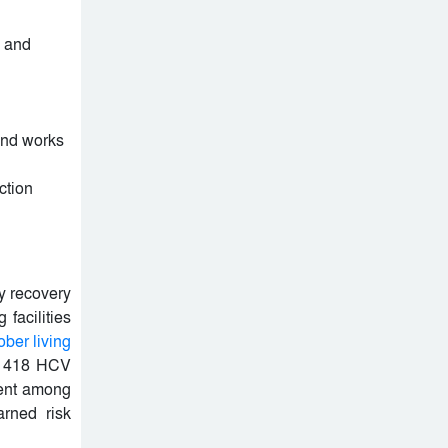
, and
 and works
ction
y recovery
facilities
ober living
ng 418 HCV
ment among
arned risk