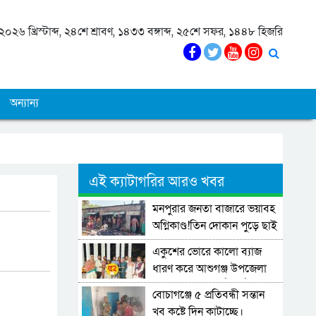
০২৬ খ্রিস্টাব্দ, ২৪শে শ্রাবণ, ১৪৩৩ বঙ্গাব্দ, ২৫শে সফর, ১৪৪৮ হিজরি
অন্যান্য
এই ক্যাটাগরির আরও খবর
মনপুরার জনতা বাজারে ভয়াবহ
অগ্নিকাণ্ড!তিন দোকান পুড়ে ছাই
একুশের ভোরে কালো ব্যাজ
ধারণ করে আশুগঞ্জ উপজেলা
এনসিপি-র পুষ্পার্ঘ্য অর্পণ ও
বোচাগঞ্জে ৫ প্রতিবন্ধী সন্তান
শ্রদ্ধা জ্ঞাপন।
খুব কষ্টে দিন কাটাচ্ছে।