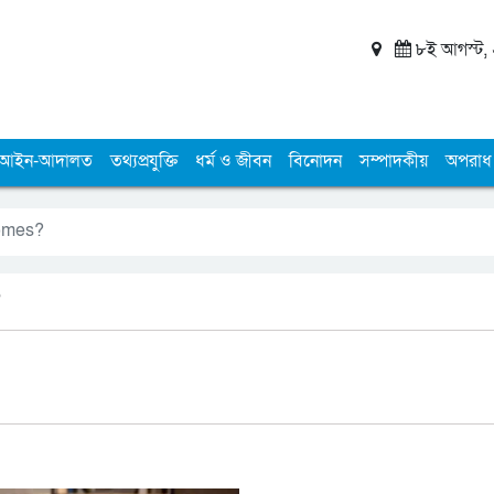
৮ই আগস্ট, ২
আইন-আদালত
তথ্যপ্রযুক্তি
ধর্ম ও জীবন
বিনোদন
সম্পাদকীয়
অপরাধ
omes?
?