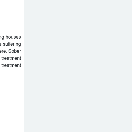
ing houses
 suffering
here. Sober
 treatment
 treatment